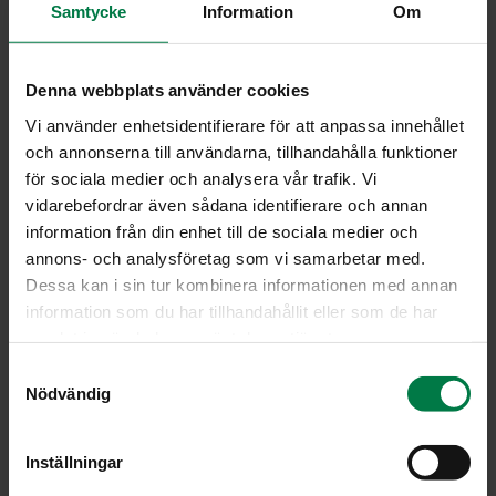
0.5
tl inkivääriä
Samtycke
Information
Om
Lohko kuoritut omenat ja leikkaa nektariinit ja luumut
Denna webbplats använder cookies
neljään osaan. Viipaloi banaani paksuhkoiksi viipaleiksi
ja leikkaa ananas kuutioiksi.
Vi använder enhetsidentifierare för att anpassa innehållet
Sekoita grillauskastikkeen ainekset ja kaada
och annonserna till användarna, tillhandahålla funktioner
hedelmäpalojen joukkoon.
för sociala medier och analysera vår trafik. Vi
vidarebefordrar även sådana identifierare och annan
Pujota hedelmät grillitikkuihin ja grillaa vartaita 10
information från din enhet till de sociala medier och
minuuttia miedolla lämmöllä välillä käännellen. Valele
annons- och analysföretag som vi samarbetar med.
grillauskastiketta vartaille myös grillauksen aikana.
Dessa kan i sin tur kombinera informationen med annan
Vartaat voi tarjota jäätelön tai vaniljakastikkeen kanssa.
information som du har tillhandahållit eller som de har
Vinkki:
samlat in när du har använt deras tjänster.
Voit myös kypsentää vartaat uunissa 200 asteessa.
S
Nödvändig
a
Ohje: Kotimaiset Kasvikset ry
m
t
Inställningar
y