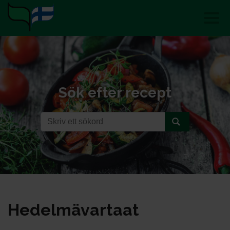
Sök efter recept
He­del­mä­var­taat