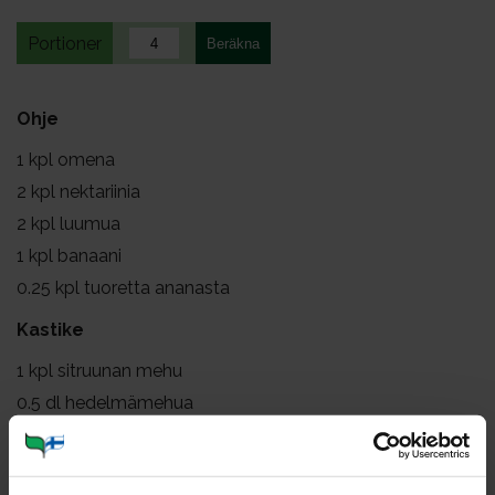
Portioner
Ohje
1
kpl omena
2
kpl nektariinia
2
kpl luumua
1
kpl banaani
0.25
kpl tuoretta ananasta
Kastike
1
kpl sitruunan mehu
0.5
dl hedelmämehua
2
rkl hunajaa
0.5
tl kanelia