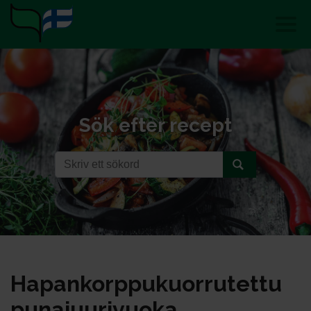
Sök efter recept
Ha­pan­korp­pu­kuor­ru­tet­tu
pu­na­juu­ri­vuo­ka