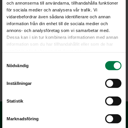
och annonserna till användarna, tillhandahålla funktioner
Sekoita ruokakerma ja tärkkelys, kaada vuokaan.
för sociala medier och analysera vår trafik. Vi
Ripottele päälle sinihomejuusto ja viimeisenä
vidarebefordrar även sådana identifierare och annan
hienonnettu hapankorppu. Paista 170 asteessa n. 35
information från din enhet till de sociala medier och
minuuttia.
annons- och analysföretag som vi samarbetar med.
Tarjoa esim. kalaruoan kanssa.
Dessa kan i sin tur kombinera informationen med annan
information som du har tillhandahållit eller som de har
samlat in när du har använt deras tjänster.
Luokka:
S
Nödvändig
a
Juurekset
,
Lakto-ovovegetaarinen ohjeet
,
Lisäkeruoat
,
m
Sipulit
,
Uuni- ja grilliruoat
t
Inställningar
y
c
k
Statistik
e
s
Marknadsföring
v