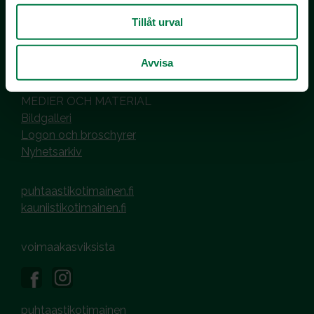
PL 510
00101 Helsinki
Tillåt urval
Hantering av cookies
Dataskyddsbeskrivning
Avvisa
MEDIER OCH MATERIAL
Bildgalleri
Logon och broschyrer
Nyhetsarkiv
puhtaastikotimainen.fi
kauniistikotimainen.fi
voimaakasviksista
puhtaastikotimainen