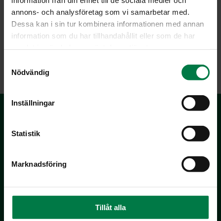
annons- och analysföretag som vi samarbetar med.
Dessa kan i sin tur kombinera informationen med annan
Luokka:
information som du har tillhandahållit eller som de har
samlat in när du har använt deras tjänster.
Juurekset
,
Lämpimät lisäkeruoat
,
Vegetaariset ohjeet
S
Nödvändig
a
m
t
Inställningar
y
c
k
Statistik
e
s
Marknadsföring
v
a
Kotimaiset Kasvikset
l
Inhemska Trädgårdsprodukter
Tillåt alla
co MTK / Laatua Suomesta OY