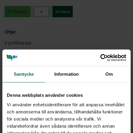
Portioner
Ohje
2
porkkanaa
vettä
suolaa
1
tl rouhittuja fenkolinsiemeniä
Samtycke
Information
Om
1
rkl hunajaa
Kuori ja pilko porkkanat. Keitä kypsiksi suolalla
Denna webbplats använder cookies
maustetussa vedessä. Valuta. Mausta rouhitulla
Vi använder enhetsidentifierare för att anpassa innehållet
fenkolilla ja hunajalla.
och annonserna till användarna, tillhandahålla funktioner
Tarjoa liharuokien lisäkkeenä.
för sociala medier och analysera vår trafik. Vi
vidarebefordrar även sådana identifierare och annan
Ohje: Kotimaiset Kasvikset ry
information från din enhet till de sociala medier och