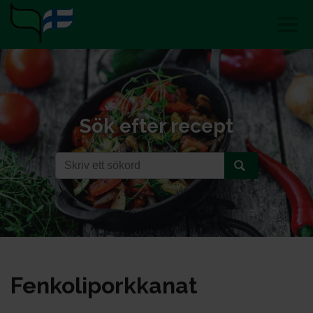
Sök efter recept
Fen­ko­li­pork­ka­nat