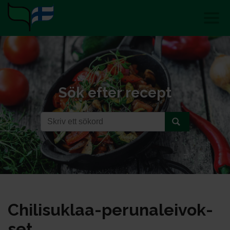
Sök efter recept
Chi­li­suk­laa-pe­ru­na­lei­vok­
set