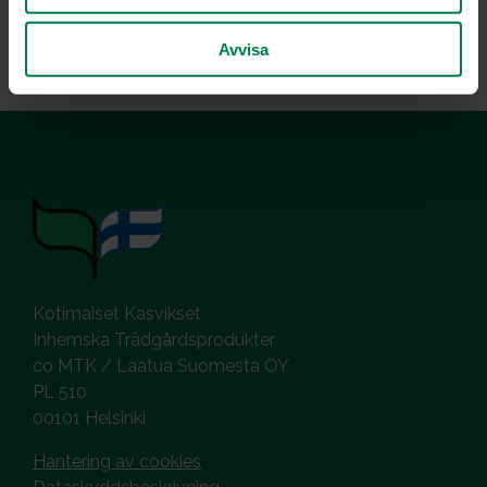
Peruna, muut tärkkelyskasvit
Avvisa
Kotimaiset Kasvikset
Inhemska Trädgårdsprodukter
co MTK / Laatua Suomesta OY
PL 510
00101 Helsinki
Hantering av cookies