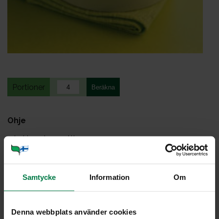
Portioner
Ohje
4
kpl isoa tomaattia
100
g herkkusieniä
1
dl hienonnettua palvikinkkua tai esim.
Samtycke
Information
Om
kalkkunaleikkelettä
1
rkl rypsiöljyä
suolaa
Denna webbplats använder cookies