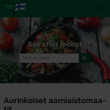
Sök efter recept
Au­rin­koi­set aa­miais­to­maa­
tit