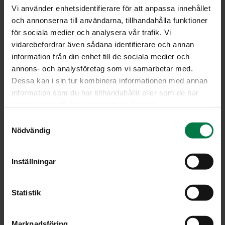
mustapippuria
Vi använder enhetsidentifierare för att anpassa innehållet
4
kpl munaa
och annonserna till användarna, tillhandahålla funktioner
1
dl juustoraastetta
för sociala medier och analysera vår trafik. Vi
vidarebefordrar även sådana identifierare och annan
ruohosipulia
information från din enhet till de sociala medier och
annons- och analysföretag som vi samarbetar med.
Leikkaa tomaateista viipale kantaosaa. Koverra
Dessa kan i sin tur kombinera informationen med annan
sisukset pois lusikan avulla. Voit käyttää ne
information som du har tillhandahållit eller som de har
ruoanvalmistuksessa tai syödä saman tien. Valuta
samlat in när du har använt deras tjänster.
tomaatit alassuin käännettyinä.
S
Hienonna sienet ja kinkku- tai kalkkunaviipaleet.
Nödvändig
a
Kuumenna pannulla tilkka öljyä ja paista
m
sienihakkelusta, kunnes kosteus haihtuu. Lisää
t
hienonnettu kinkku tai kalkkuna, kuumenna ja mausta
Inställningar
y
seos.
c
Täytä tomaatit sieni-lihaseoksella.
k
Statistik
Valuta jokaisen tomaatin päälle varovasti yksi muna.
e
Ripota pinnalle juustoraastetta ja hienonnettua
s
Marknadsföring