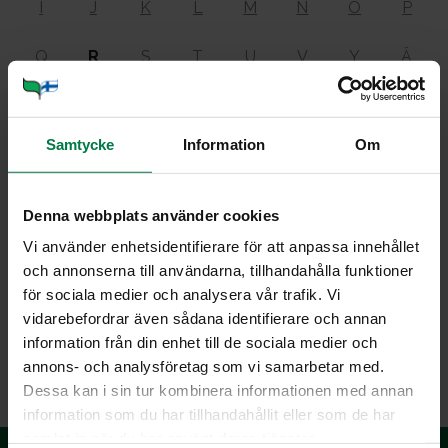
I
J
K
L
M
N
O
P
Q
R
S
T
U
V
Y
Ä
Ö
Samtycke
Information
Om
Ruo­ka­va­lio
Denna webbplats använder cookies
Vi använder enhetsidentifierare för att anpassa innehållet
och annonserna till användarna, tillhandahålla funktioner
on yksilön ruoakseen käyttämät ruoka-aineet ja ruoat
för sociala medier och analysera vår trafik. Vi
kokonaisuutena.
vidarebefordrar även sådana identifierare och annan
Katso
ruoka-aine
ja
ruoka
.
information från din enhet till de sociala medier och
annons- och analysföretag som vi samarbetar med.
Dessa kan i sin tur kombinera informationen med annan
information som du har tillhandahållit eller som de har
samlat in när du har använt deras tjänster.