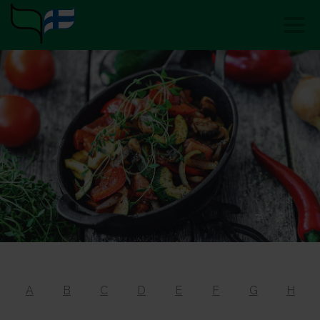
A
B
C
D
E
F
G
H