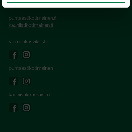
Nyhetsarkiv
puhtaastikotimainen.fi
kauniistikotimainen.fi
voimaakasviksista
puhtaastikotimainen
kauniistikotimainen