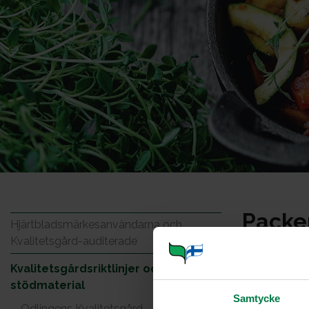
Packer
Hjärtbladsmärkesanvändarna och
Kvalitetsgård-auditerade
Kvalitetsgårdsriktlinjer och
stödmaterial
Samtycke
Odlingens Kvalitetsgård