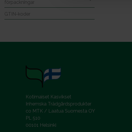
förpackningar
l
GTIN-koder
Kotimaiset Kasvikset
Inhemska Trädgårdsprodukter
co MTK / Laatua Suomesta OY
PL 510
00101 Helsinki