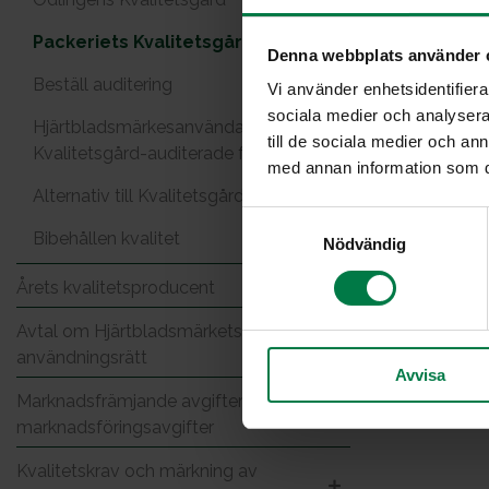
Packeriets Kvalitetsgård
Denna webbplats använder 
Beställ auditering
Vi använder enhetsidentifierar
sociala medier och analysera 
Hjärtbladsmärkesanvändarna och
till de sociala medier och a
Kvalitetsgård-auditerade företag
med annan information som du 
Alternativ till Kvalitetsgård
S
Bibehållen kvalitet
Nödvändig
a
m
Årets kvalitetsproducent
t
y
Avtal om Hjärtbladsmärkets
c
användningsrätt
Avvisa
k
Marknadsfrämjande avgifter och
e
marknadsföringsavgifter
s
v
Kvalitetskrav och märkning av
a