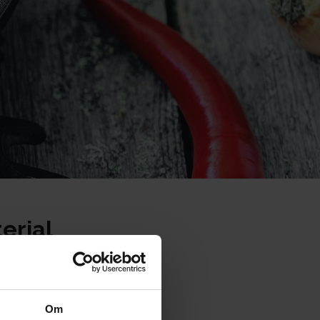
erial
Om