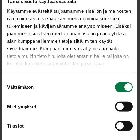
Tämä sivusto käyttää evästeitä
Kuori perunat, porkkana ja sipuli. Leikkaa perunat ja
Käytämme evästeitä tarjoamamme sisällön ja mainosten
sipuli kuutioiksi ja viipaloi porkkana ja pitkittäin
räätälöimiseen, sosiaalisen median ominaisuuksien
puolitettu, huuhdottu purjo.
tukemiseen ja kävijämäärämme analysoimiseen. Lisäksi
Kuumenna vesi kiehuvaksi. Lisää kasvikset ja keitä
jaamme sosiaalisen median, mainosalan ja analytiikka-
kypsäksi. Tarkista maku. Lisää kirveli-persiljasilppu
alan kumppaneillemme tietoja siitä, miten käytät
keiton pinnalle. Tarjoa leivän, rieskojen tai
sivustoamme. Kumppanimme voivat yhdistää näitä
karjalanpiirakoiden kanssa.
tietoja muihin tietoihin, joita olet antanut heille tai joita on
kerätty, kun olet käyttänyt heidän palvelujaan.
Ohje: Kotimaiset Kasvikset ry
S
Välttämätön
u
Luokka:
o
s
Mieltymykset
Juurekset
,
Keitot
,
Peruna, muut tärkkelyskasvit
,
Sipulit
,
t
Vegetaariset ohjeet
,
Yrtit, idut ja versot, pinaatti
u
m
Tilastot
u