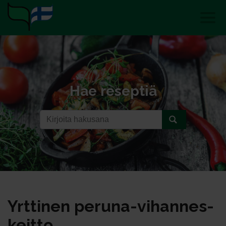
Hae reseptiä
Yrt­ti­nen pe­ru­na-vi­han­nes­
keit­to