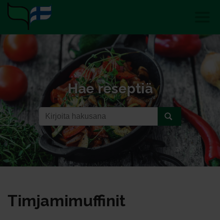
Hae reseptiä
Tim­ja­mi­muf­fi­nit