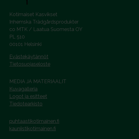
Kotimaiset Kasvikset
Inhemska Trädgårdsprodukter
co MTK / Laatua Suomesta OY
PL 510
00101 Helsinki
Evästekäytännöt
Tietosuojaseloste
MEDIA JA MATERIAALIT
Kuvagalleria
Logot ja esitteet
Tiedotearkisto
puhtaastikotimainen.fi
kauniistikotimainen.fi