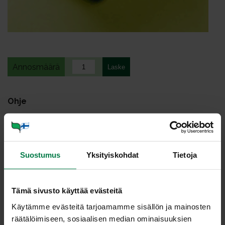
Annosmäärä
Ohje
2
munaa
0.75
dl öljyä tai juoksevaa margariinia
2.5
dl maitoa
Suostumus
Yksityiskohdat
Tietoja
300
g kesäkurpitsaa
1
pieni punainen paprika
Tämä sivusto käyttää evästeitä
2
rkl silputtua tuoretta timjamia
Käytämme evästeitä tarjoamamme sisällön ja mainosten
0.5
tl suolaa
räätälöimiseen, sosiaalisen median ominaisuuksien
5
dl vehnäjauhoja