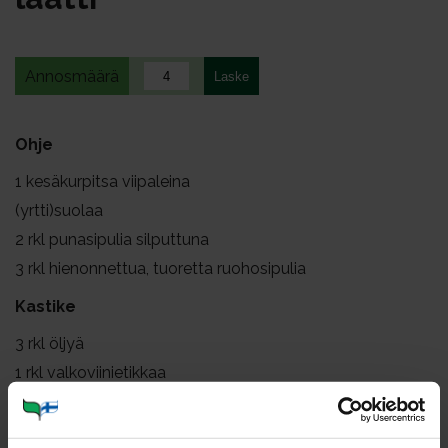
Annosmäärä
Ohje
1
kesäkurpitsa viipaleina
(yrtti)suolaa
2
rkl punasipulia silputtuna
3
rkl hienonnettua, tuoretta ruohosipulia
Kastike
3
rkl öljyä
1
rkl valkoviinietikkaa
1
rkl vettä
valkopippuria