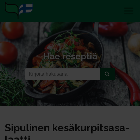
Hae reseptiä
Si­pu­li­nen ke­sä­kur­pit­sa­sa­
laat­ti