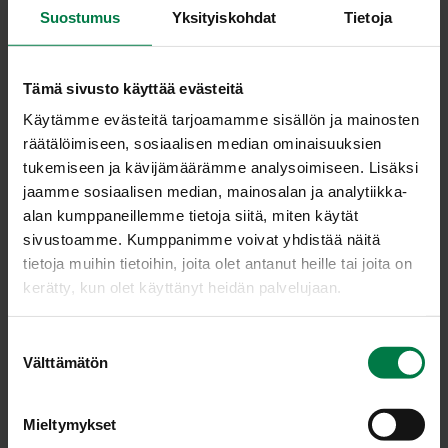
suolaa
Suostumus
Yksityiskohdat
Tietoja
0.5
tl sokeria
Tämä sivusto käyttää evästeitä
Viipaloi kesäkurpitsa ohuiksi viipaleiksi, ripottele
Käytämme evästeitä tarjoamamme sisällön ja mainosten
viipaleille suolaa ja anna viipaleiden ”itkeä” vähintään
räätälöimiseen, sosiaalisen median ominaisuuksien
30 minuuttia, mielellään 2 tuntia.
tukemiseen ja kävijämäärämme analysoimiseen. Lisäksi
Sekoita kastike. Kaada itkeneistä
jaamme sosiaalisen median, mainosalan ja analytiikka-
kesäkurpitsaviipaleista irronnut vesi pois ja sekoita
alan kumppaneillemme tietoja siitä, miten käytät
joukkoon punasipuli ja ruohosipuli sekä kastike.
sivustoamme. Kumppanimme voivat yhdistää näitä
Anna vetäytyä vähintään 10 minuuttia.
tietoja muihin tietoihin, joita olet antanut heille tai joita on
kerätty, kun olet käyttänyt heidän palvelujaan.
Vinkki:
Kastikkeen viinietikan voi halutessaan vaihtaa
esim. balsamietikkaan. Ruohosipulin voi vaihtaa
muihinkin yrtteihin, kuten basilikaan tai oreganoon.
S
Välttämätön
u
Ohje: Kotimaiset Kasvikset ry
o
s
Mieltymykset
t