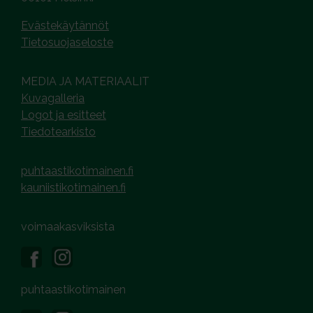
Evästekäytännöt
Tietosuojaseloste
MEDIA JA MATERIAALIT
Kuvagalleria
Logot ja esitteet
Tiedotearkisto
puhtaastikotimainen.fi
kauniistikotimainen.fi
voimaakasviksista
puhtaastikotimainen