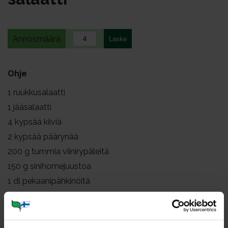
Annosmäärä
Ohje
1
ruukkusalaatti
1
jääsalaatti
4
kypsää kiiviä
2
kypsää päärynää
200
g tummia viinirypäleitä
150
g sinihomejuustoa
1
dl pekaanipähkinöitä
Kastike
öljyä