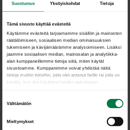
viinietikkaa
Suostumus
Yksityiskohdat
Tietoja
suolaa
pippuria
Tämä sivusto käyttää evästeitä
Käytämme evästeitä tarjoamamme sisällön ja mainosten
Asettele suupaloiksi revityt salaatinlehdet laakealle
räätälöimiseen, sosiaalisen median ominaisuuksien
vadille.
tukemiseen ja kävijämäärämme analysoimiseen. Lisäksi
Kuori ja viipaloi päärynät ja kiivit. Halkaise viinirypäleet
jaamme sosiaalisen median, mainosalan ja analytiikka-
ja poista siemenet.
alan kumppaneillemme tietoja siitä, miten käytät
Lado hedelmäviipaleet salaatin päälle ja murenna
sivustoamme. Kumppanimme voivat yhdistää näitä
päälle sinihomejuustoa. Sekoita öljy, viinietikka ja
tietoja muihin tietoihin, joita olet antanut heille tai joita on
mausteet sopivan vahvuiseksi kastikkeeksi ja kaada
kerätty, kun olet käyttänyt heidän palvelujaan.
kastike salaatin joukkoon. Ripottele pinnalle rouhittuja
pähkinöitä.
S
Välttämätön
u
Ohje: Kotimaiset Kasvikset ry
o
s
Mieltymykset
t