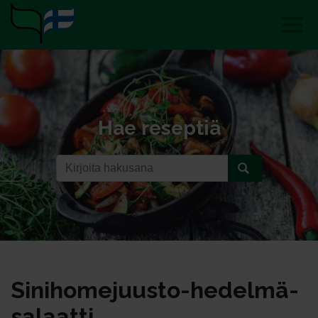
Hae reseptiä
Si­ni­ho­me­juus­to-he­del­mä­
sa­laat­ti