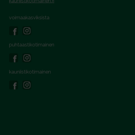
kauniistikotimainen.fi
voimaakasviksista
puhtaastikotimainen
kauniistikotimainen