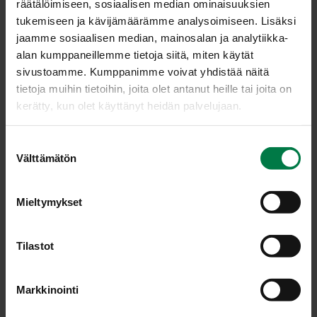
räätälöimiseen, sosiaalisen median ominaisuuksien
tukemiseen ja kävijämäärämme analysoimiseen. Lisäksi
Lisäksi
jaamme sosiaalisen median, mainosalan ja analytiikka-
ruukkusalaattia
alan kumppaneillemme tietoja siitä, miten käytät
8
kpl ruisvuokaleipäviipaletta
sivustoamme. Kumppanimme voivat yhdistää näitä
tietoja muihin tietoihin, joita olet antanut heille tai joita on
kerätty, kun olet käyttänyt heidän palvelujaan.
Hienonna sipuli ja viipaloi sienet. Ruskista sienet ja
sipulikuutiot kevyesti öljytilkassa paistinpannulla.
Mausta pippurilla ja suolalla.
S
Välttämätön
u
Lisää joukkoon sulatejuusto nokareina. Kuumenna
o
sekoittaen, kunnes juusto on sulanut ja sienimuhennos
s
tasaista.
Mieltymykset
t
Lisää pannulle tarvittaessa tilkka vettä, jos muhennos
u
tuntuu liian paksulta. Mausta lopuksi tuoreilla yrteillä.
m
Tilastot
Paloittele salaatti suupaloiksi ja jaa neljälle lautaselle.
u
Paahda ruisleivät paahtimessa tai pannulla ilman
k
rasvaa. Nosta neljä leipäviipaletta salaattisuikaleiden
Markkinointi
s
päälle lautasille.
e