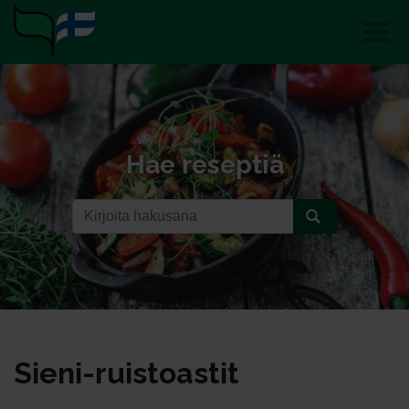
Hae reseptiä
Sie­ni-ruis­toas­tit