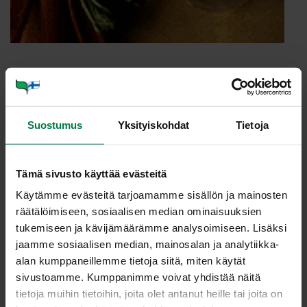
Annosmäärä
Suostumus
Yksityiskohdat
Tietoja
Ohje
1.5
kg raparperia
Tämä sivusto käyttää evästeitä
6
dl vettä
Käytämme evästeitä tarjoamamme sisällön ja mainosten
5
kpl kokonaista neilikkaa
räätälöimiseen, sosiaalisen median ominaisuuksien
500
g sokeria
tukemiseen ja kävijämäärämme analysoimiseen. Lisäksi
1
kpl maustemitallista natriumbentsoaattia (apteekista)
jaamme sosiaalisen median, mainosalan ja analytiikka-
alan kumppaneillemme tietoja siitä, miten käytät
sivustoamme. Kumppanimme voivat yhdistää näitä
Huuhdo raparperit, mutta niitä ei tarvitse kuoria.
tietoja muihin tietoihin, joita olet antanut heille tai joita on
Leikkaa raparperit sentin paloiksi.