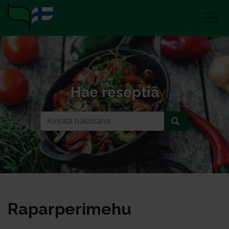
Hae reseptiä
Ra­par­pe­ri­me­hu