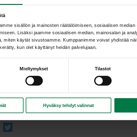
Leikkaa tai revi jäävuorisalaatti suupaloiksi ja y
Sekoita kastike sauvasekoittimella tai tehosekoit
itä
Valuta kastiketta salaatin päälle juuri ennen tarj
mme sisällön ja mainosten räätälöimiseen, sosiaalisen median
kastike erikseen.
iseen. Lisäksi jaamme sosiaalisen median, mainosalan ja analy
, miten käytät sivustoamme. Kumppanimme voivat yhdistää näitä t
Ohje: Kotimaiset Kasvikset ry
n kerätty, kun olet käyttänyt heidän palvelujaan.
Mieltymykset
Tilastot
mät
Hyväksy tehdyt valinnat