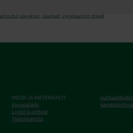
arinoidut kasvikset, raasteet
,
Vegetaariset ohjeet
MEDIA JA MATERIAALIT
puhtaastikotim
Kuvagalleria
kauniistikotima
Logot ja esitteet
Tiedotearkisto