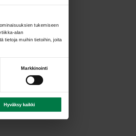
hdistä salaatin aineet.
timessa. Siivilöi kastike.
oamista tai tarjoa salaatti ja
 ominaisuuksien tukemiseen
tiikka-alan
ietoja muihin tietoihin, joita
Markkinointi
Hyväksy kaikki