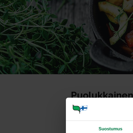
Puolukkainen 
Annosmäärä
Suostumus
Ohje