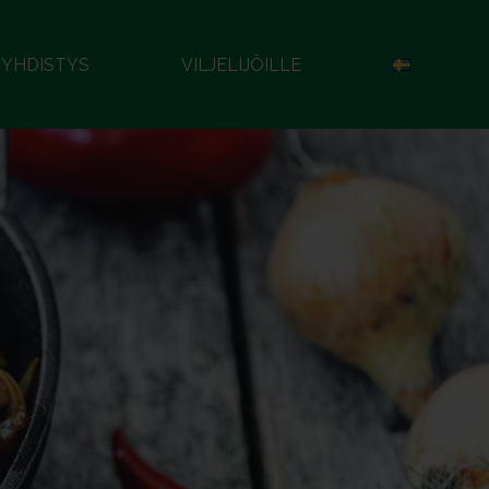
YHDISTYS
VILJELIJÖILLE