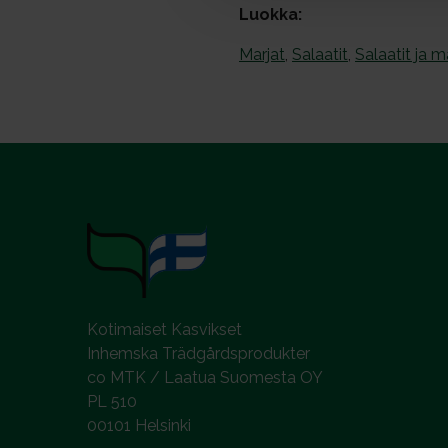
Luokka:
n
v
Marjat
,
Salaatit
,
Salaatit ja m
a
l
i
n
t
a
Kotimaiset Kasvikset
Inhemska Trädgårdsprodukter
co MTK / Laatua Suomesta OY
PL 510
00101 Helsinki