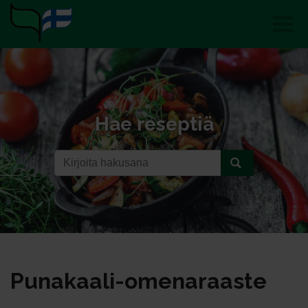
Hae reseptiä
Pu­na­kaa­li-ome­na­raas­te