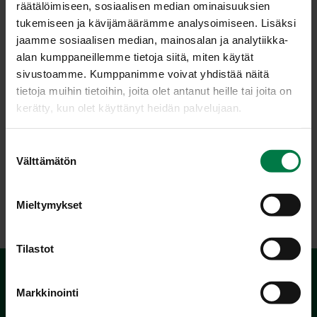
räätälöimiseen, sosiaalisen median ominaisuuksien
haarukalla nostellen. Sekoita kastikkeen ainekset
tukemiseen ja kävijämäärämme analysoimiseen. Lisäksi
keskenään ja kaada raasteen joukkoon. Anna maustua
jaamme sosiaalisen median, mainosalan ja analytiikka-
noin tunti.
alan kumppaneillemme tietoja siitä, miten käytät
sivustoamme. Kumppanimme voivat yhdistää näitä
Ohje: Kotimaiset Kasvikset ry
tietoja muihin tietoihin, joita olet antanut heille tai joita on
kerätty, kun olet käyttänyt heidän palvelujaan.
Luokka:
S
Välttämätön
u
Hedelmät
,
Kaalit
,
Salaatit ja marinoidut kasvikset,
o
raasteet
,
Vegetaariset ohjeet
s
Mieltymykset
t
u
m
Tilastot
u
k
Markkinointi
s
e