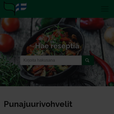
Hae reseptiä
Pu­na­juu­ri­voh­ve­lit