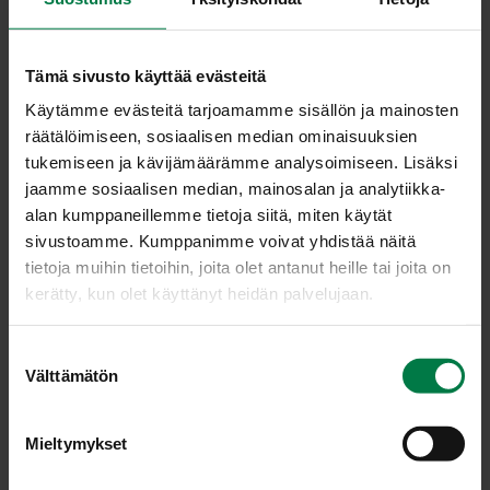
pullomargariinia paistamiseen
Kuori ja raasta punajuuret hienoksi raasteeksi.
Tämä sivusto käyttää evästeitä
Vatkaa kermaviiliin maito ja munat. Sekoita kuivat
Käytämme evästeitä tarjoamamme sisällön ja mainosten
aineet keskenään ja vatkaa seos lisää vähin erin
räätälöimiseen, sosiaalisen median ominaisuuksien
taikinapohjaan.
tukemiseen ja kävijämäärämme analysoimiseen. Lisäksi
Sekoita joukkoon punajuuriraaste.
jaamme sosiaalisen median, mainosalan ja analytiikka-
Mausta taikina piparjuuriraasteella ja
alan kumppaneillemme tietoja siitä, miten käytät
sinihomejuustomurusilla.
sivustoamme. Kumppanimme voivat yhdistää näitä
tietoja muihin tietoihin, joita olet antanut heille tai joita on
Paista vohveleiksi margariinilla voidellussa
kerätty, kun olet käyttänyt heidän palvelujaan.
vohvelipannussa.
Annoksesta tulee noin 15 vohvelia.
S
Ohje: Kotimaiset Kasvikset ry
Välttämätön
u
o
s
Mieltymykset
t
Luokka:
u