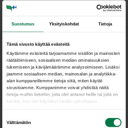
1
rkl soijakastiketta
1
dl porkkanasuikaleita
0.5
dl juurisellerisuikaleita
Suostumus
Yksityiskohdat
Tietoja
0.5
dl palsternakkasuikaleita
pala purjosipulia viipaleina
Tämä sivusto käyttää evästeitä
1
dl vihreitä herneitä
Käytämme evästeitä tarjoamamme sisällön ja mainosten
räätälöimiseen, sosiaalisen median ominaisuuksien
Ruskista lihasuikaleet ja sipuliviipaleet kasviöljyssä
tukemiseen ja kävijämäärämme analysoimiseen. Lisäksi
paistokasarissa. Mausta pippurilla, inkiväärillä, currylla
jaamme sosiaalisen median, mainosalan ja analytiikka-
ja paprikajauheella.
alan kumppaneillemme tietoja siitä, miten käytät
Lisää lanttusuikaleet, vesi, soijakastike ja hunaja.
sivustoamme. Kumppanimme voivat yhdistää näitä
Hauduta 15 minuuttia.
tietoja muihin tietoihin, joita olet antanut heille tai joita on
Lisää porkkana-selleri- ja palsternakkasuikaleet ja
kerätty, kun olet käyttänyt heidän palvelujaan.
hauduta kypsäksi.
Lisää purjoviipaleet ja herneet ja hauduta vielä 5
S
minuuttia.
Välttämätön
u
Tarkista maku ja tarjoa liha-kasvispata keitettyjen