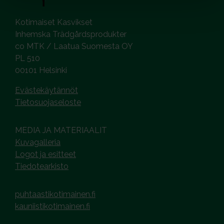
Kotimaiset Kasvikset
Inhemska Trädgårdsprodukter
co MTK / Laatua Suomesta OY
PL 510
00101 Helsinki
Evästekäytännöt
Tietosuojaseloste
MEDIA JA MATERIAALIT
Kuvagalleria
Logot ja esitteet
Tiedotearkisto
puhtaastikotimainen.fi
kauniistikotimainen.fi