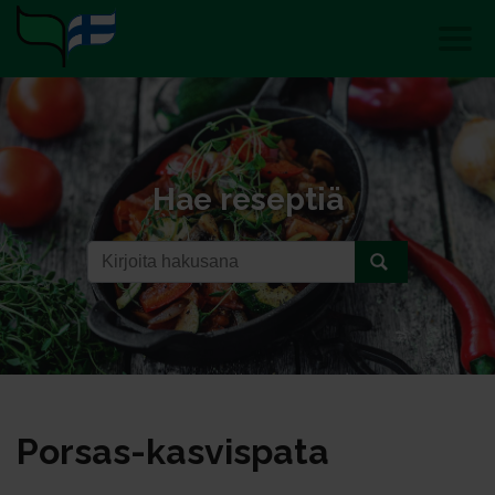
Hae reseptiä
Por­sas-kas­vis­pa­ta