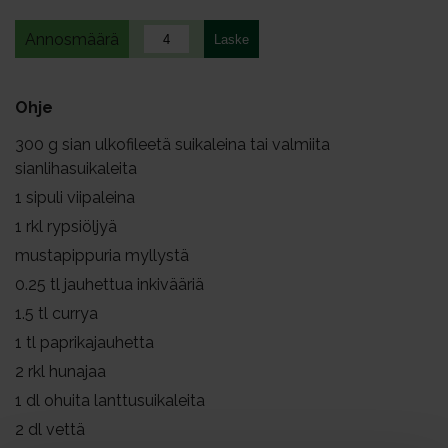
Annosmäärä
Ohje
300
g sian ulkofileetä suikaleina tai valmiita
sianlihasuikaleita
1
sipuli viipaleina
1
rkl rypsiöljyä
mustapippuria myllystä
0.25
tl jauhettua inkivääriä
1.5
tl currya
1
tl paprikajauhetta
2
rkl hunajaa
1
dl ohuita lanttusuikaleita
2
dl vettä