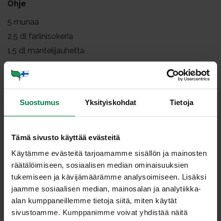
Ohje
5
munaa
2.5
dl fariinisokeria
1.5
dl mantelijauhetta
1
dl korppujauhoja
1
rkl perunajauhoja
1
tl leivinjauhetta
Suostumus
Yksityiskohdat
Tietoja
1
tl kanelia
0.5
sitruunan mehu
250
g porkkanaa raastettuna
Tämä sivusto käyttää evästeitä
100
g maustamatonta (kevyt)tuorejuustoa
Käytämme evästeitä tarjoamamme sisällön ja mainosten
räätälöimiseen, sosiaalisen median ominaisuuksien
0.5
dl tomusokeria
tukemiseen ja kävijämäärämme analysoimiseen. Lisäksi
jaamme sosiaalisen median, mainosalan ja analytiikka-
Voitele ja korppujauhota irtopohjainen kakkuvuoka
alan kumppaneillemme tietoja siitä, miten käytät
(halkaisija noin 23 cm).
sivustoamme. Kumppanimme voivat yhdistää näitä
Vatkaa munat ja fariinisokeri kuohkeaksi vaahdoksi.