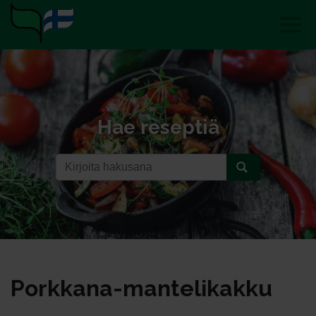
Hae reseptiä
Pork­ka­na-man­te­li­kak­ku