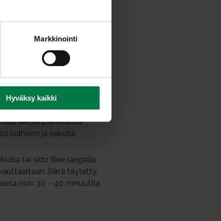
Markkinointi
kittäin, mutta älä halkaise
onna sipuli. Leikkaa omena
Hyväksy kaikki
pulia, piparjuurta ja
uilla saksanpähkinöillä,
 seos kulhoon ja sekoita
kuilla tai sido filee langalla.
uttaaltaan. Siirrä täytetty,
essa noin 30 – 40 minuuttia.