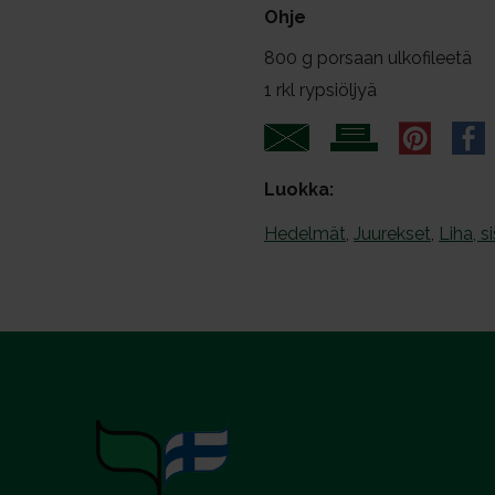
Ohje
t
a
800
g porsaan ulkofileetä
1
rkl rypsiöljyä
Luokka:
Hedelmät
,
Juurekset
,
Liha, s