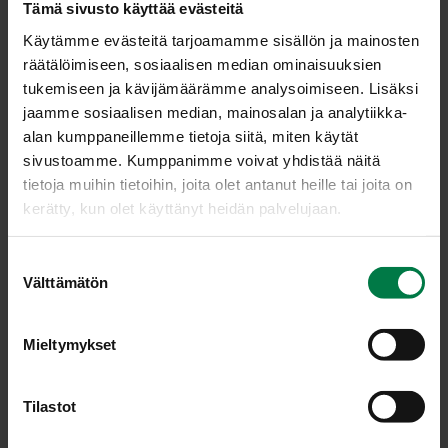
minuuttia koon mukaan. Perunat saavat jäädä vähän
Tämä sivusto käyttää evästeitä
koviksi.
Käytämme evästeitä tarjoamamme sisällön ja mainosten
Kaada keitinvesi pois. Lisää joukkoon pestokastike.
räätälöimiseen, sosiaalisen median ominaisuuksien
Ravistele kattilaa, että pestokastike levittyy tasaisesti
tukemiseen ja kävijämäärämme analysoimiseen. Lisäksi
maustamaan perunoita.
jaamme sosiaalisen median, mainosalan ja analytiikka-
Anna perunoiden jälkikypsyä kannen alla muutama
alan kumppaneillemme tietoja siitä, miten käytät
minuutti.
sivustoamme. Kumppanimme voivat yhdistää näitä
tietoja muihin tietoihin, joita olet antanut heille tai joita on
Ohje: Kotimaiset Kasvikset ry
kerätty, kun olet käyttänyt heidän palvelujaan.
S
Välttämätön
Luokka:
u
o
Lakto-ovovegetaariset ohjeet
,
Lämpimät lisäkeruoat
,
s
Mieltymykset
Peruna, muut tärkkelyskasvit
,
Salaatit ja marinoidut
t
kasvikset, raasteet
u
m
Tilastot
u