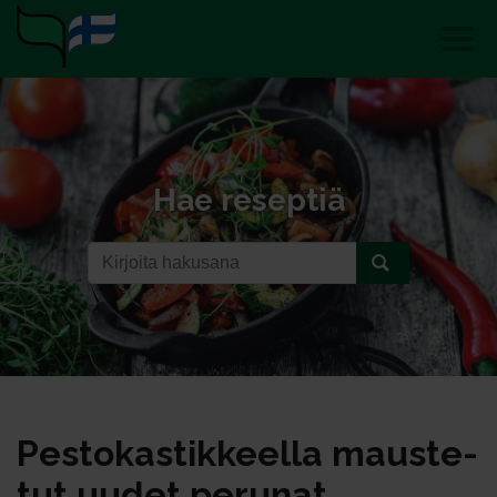
Hae reseptiä
Pes­to­kas­tik­keel­la maus­te­
tut uu­det pe­ru­nat