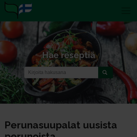
Hae reseptiä
Pe­ru­na­suu­pa­lat uu­sis­ta
pe­ru­nois­ta