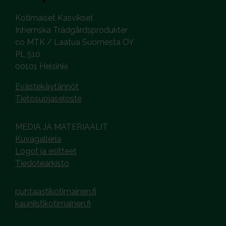
Kotimaiset Kasvikset
Inhemska Trädgårdsprodukter
co MTK / Laatua Suomesta OY
PL 510
00101 Helsinki
Evästekäytännöt
Tietosuojaseloste
MEDIA JA MATERIAALIT
Kuvagalleria
Logot ja esitteet
Tiedotearkisto
puhtaastikotimainen.fi
kauniistikotimainen.fi