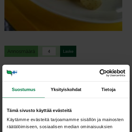
Annosmäärä
Ohje
1
kg varhaisperunoita
Suostumus
Yksityiskohdat
Tietoja
2
dl ranskankermaa
0.5
kpl kurkkua
mustapippuria
Tämä sivusto käyttää evästeitä
100
g mätiä
Käytämme evästeitä tarjoamamme sisällön ja mainosten
200
g graavikalaa
räätälöimiseen, sosiaalisen median ominaisuuksien