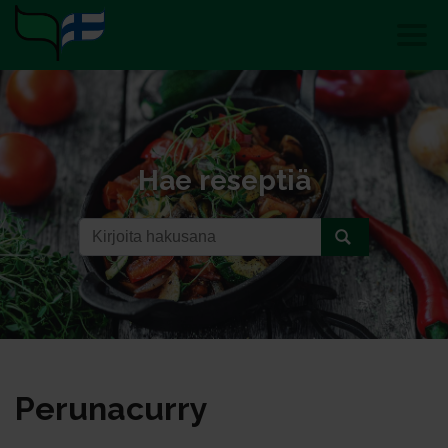
Hae reseptiä
Pe­ru­na­cur­ry