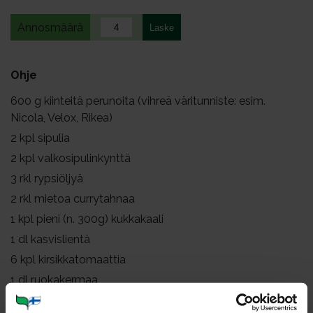
Annosmäärä
Ohje
600
g kiinteitä perunoita (vihreä väritunniste: esim.
Nicola, Velox, Rikea)
2
kpl sipulia
2
kpl valkosipulinkynttä
3
rkl rypsiöljyä
2
rkl mietoa currytahnaa
1
kpl pieni (n. 300g) kukkakaali
1
dl kasvislientä
6
kpl kirsikkatomaattia
1
dl ruokakermaa
tuoretta korianteria