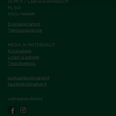
co MTK / Laatua Suomesta OY
PL 510
00101 Helsinki
Evästekäytännöt
Tietosuojaseloste
MEDIA JA MATERIAALIT
Kuvagalleria
Logot ja esitteet
Tiedotearkisto
puhtaastikotimainen.fi
kauniistikotimainen.fi
voimaakasviksista