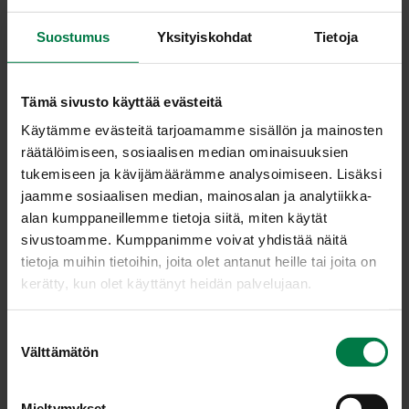
Kuori perunat, sipulit ja valkosipulinkynnet.
Suostumus
Yksityiskohdat
Tietoja
Lohko perunat ja leikkaa sipulit neljään osaan.
Hienonna valkosipulinkynnet.
Tämä sivusto käyttää evästeitä
Puhdista ja paloittele kukkakaali lohkoiksi.
Käytämme evästeitä tarjoamamme sisällön ja mainosten
Kuumenna öljy paistin- tai vokkipannulla.
räätälöimiseen, sosiaalisen median ominaisuuksien
Lisää peruna-, kukkakaali- ja sipulilohkot sekä
tukemiseen ja kävijämäärämme analysoimiseen. Lisäksi
valkosipuli ja kuullota kasviksia muutaman minuutin
jaamme sosiaalisen median, mainosalan ja analytiikka-
ajan.
alan kumppaneillemme tietoja siitä, miten käytät
Lisää currytahna ja kuumenna edelleen muutama
sivustoamme. Kumppanimme voivat yhdistää näitä
minuutti koko ajan sekoittaen.
tietoja muihin tietoihin, joita olet antanut heille tai joita on
Kaada joukkoon kasvisliemi ja hauduta kasvikset
kerätty, kun olet käyttänyt heidän palvelujaan.
napakan kypsiksi.
Lisää puolitetut tomaatit ja ruokakerma. Kuumenna ja
S
ripauta päälle hienonnettua korianteria.
Välttämätön
u
o
Ohje: Kotimaiset Kasvikset ry
s
Mieltymykset