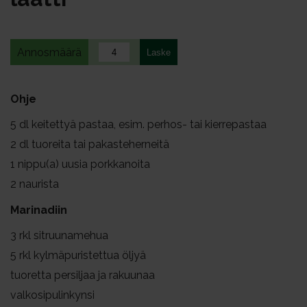
Annosmäärä
Ohje
5
dl keitettyä pastaa, esim. perhos- tai kierrepastaa
2
dl tuoreita tai pakasteherneitä
1
nippu(a) uusia porkkanoita
2
naurista
Marinadiin
3
rkl sitruunamehua
5
rkl kylmäpuristettua öljyä
tuoretta persiljaa ja rakuunaa
valkosipulinkynsi