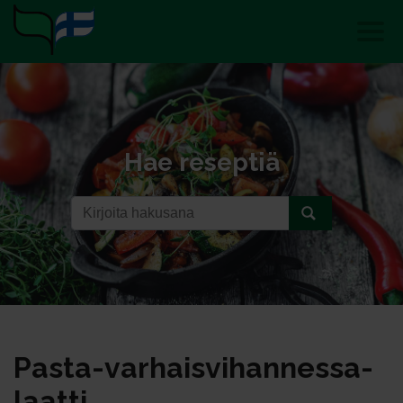
Hae reseptiä
Pas­ta-var­hais­vi­han­nes­sa­
laat­ti