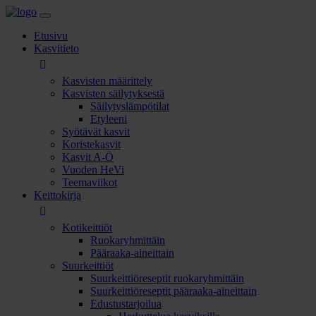
Etusivu
Kasvitieto
Kasvisten määrittely
Kasvisten säilytyksestä
Säilytyslämpötilat
Etyleeni
Syötävät kasvit
Koristekasvit
Kasvit A-Ö
Vuoden HeVi
Teemaviikot
Keittokirja
Kotikeittiöt
Ruokaryhmittäin
Pääraaka-aineittain
Suurkeittiöt
Suurkeittiöreseptit ruokaryhmittäin
Suurkeittiöreseptit pääraaka-aineittain
Edustustarjoilua