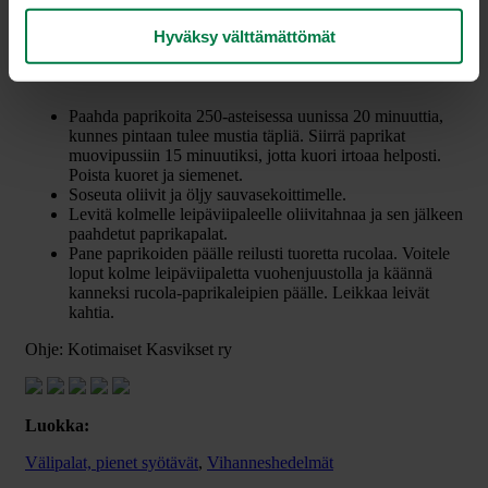
50
g oliiveja
1
rkl oliiviöljyä
Hyväksy välttämättömät
50
g tuoretta vuohenjuustoa
rucolaa
Paahda paprikoita 250-asteisessa uunissa 20 minuuttia,
kunnes pintaan tulee mustia täpliä. Siirrä paprikat
muovipussiin 15 minuutiksi, jotta kuori irtoaa helposti.
Poista kuoret ja siemenet.
Soseuta oliivit ja öljy sauvasekoittimelle.
Levitä kolmelle leipäviipaleelle oliivitahnaa ja sen jälkeen
paahdetut paprikapalat.
Pane paprikoiden päälle reilusti tuoretta rucolaa. Voitele
loput kolme leipäviipaletta vuohenjuustolla ja käännä
kanneksi rucola-paprikaleipien päälle. Leikkaa leivät
kahtia.
Ohje: Kotimaiset Kasvikset ry
Luokka:
Välipalat, pienet syötävät
,
Vihanneshedelmät