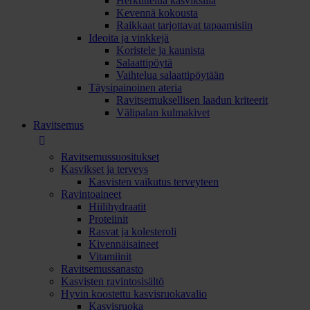
Herkuttelua kasviksilla
Kevennä kokousta
Raikkaat tarjottavat tapaamisiin
Ideoita ja vinkkejä
Koristele ja kaunista
Salaattipöytä
Vaihtelua salaattipöytään
Täysipainoinen ateria
Ravitsemuksellisen laadun kriteerit
Välipalan kulmakivet
Ravitsemus
Ravitsemussuositukset
Kasvikset ja terveys
Kasvisten vaikutus terveyteen
Ravintoaineet
Hiilihydraatit
Proteiinit
Rasvat ja kolesteroli
Kivennäisaineet
Vitamiinit
Ravitsemussanasto
Kasvisten ravintosisältö
Hyvin koostettu kasvisruokavalio
Kasvisruoka