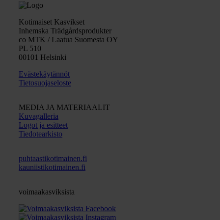
Kotimaiset Kasvikset
Inhemska Trädgårdsprodukter
co MTK / Laatua Suomesta OY
PL 510
00101 Helsinki
Evästekäytännöt
Tietosuojaseloste
MEDIA JA MATERIAALIT
Kuvagalleria
Logot ja esitteet
Tiedotearkisto
puhtaastikotimainen.fi
kauniistikotimainen.fi
voimaakasviksista