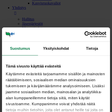
Kasvisruokavaliot
Yhdistys
Hallitus
Jäsenjärjestöt
Yhteystiedot
Viljelijöille
Sirkkalehtimerkkikäyttäjät ja Laatutarha-auditoidut
Suostumus
Yksityiskohdat
Tietoja
Laatutarha-ohjeisto ja tukimateriaalit
Viljelmän Laatutarha
Pakkaamon Laatutarha
Tilaa auditointi
Tämä sivusto käyttää evästeitä
Sirkkalehtimerkkikäyttäjät ja Laatutarha-
auditoidut yritykset
Käytämme evästeitä tarjoamamme sisällön ja mainosten
Vaihtoehdot Laatutarhalle
räätälöimiseen, sosiaalisen median ominaisuuksien
Laadun ylläpitäminen
Vuoden laatutuottajat
tukemiseen ja kävijämäärämme analysoimiseen. Lisäksi
Sopimus Sirkkalehtimerkin käytöstä
jaamme sosiaalisen median, mainosalan ja analytiikka-
Hakumenettely
alan kumppaneillemme tietoja siitä, miten käytät
Menekinedistäminen ja markkinointimaksut
Mainosmaksujen keräyssuunnitelma ja -aikataulu
sivustoamme. Kumppanimme voivat yhdistää näitä
Laatuvaatimukset ja pakkausmerkinnät
tietoja muihin tietoihin, joita olet antanut heille tai joita on
Laatuluokat ja sirkkalehtimerkin käyttö