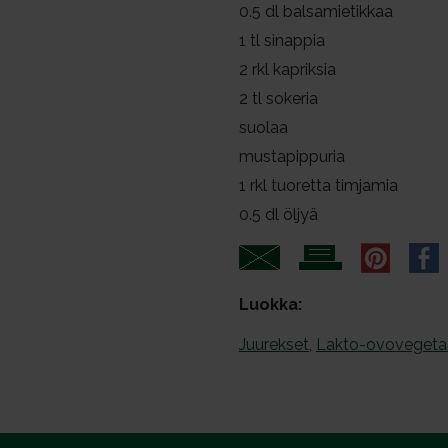
l
0.5
dl balsamietikkaa
i
1
tl sinappia
n
2
rkl kapriksia
t
2
tl sokeria
a
suolaa
mustapippuria
1
rkl tuoretta timjamia
0.5
dl öljyä
Luokka:
Juurekset
,
Lakto-ovovegetaa