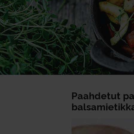
Paahdetut pa
balsamietikk