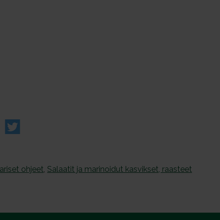
riset ohjeet
,
Salaatit ja marinoidut kasvikset, raasteet