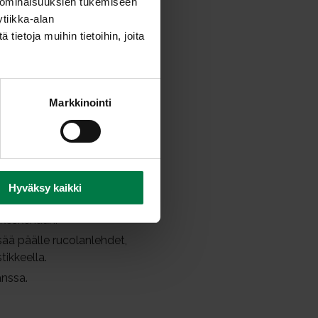
 ominaisuuksien tukemiseen
tiikka-alan
ietoja muihin tietoihin, joita
Markkinointi
in lohkoiksi.
Öljyä palsternakkalohkot ja
, että maustetta tarttuu
Hyväksy kaikki
noin 30 minuuttia.
 keskenään.
sää päälle rucolanlehdet,
tikkeella.
anssa.