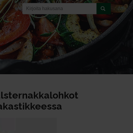
lsternakkalohkot
akastikkeessa