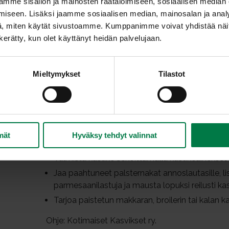
mme sisällön ja mainosten räätälöimiseen, sosiaalisen median
iseen. Lisäksi jaamme sosiaalisen median, mainosalan ja analy
, miten käytät sivustoamme. Kumppanimme voivat yhdistää näitä t
n kerätty, kun olet käyttänyt heidän palvelujaan.
Mieltymykset
Tilastot
Pese palsternakat huolellisesti ja leikkaa pitkittä
Aseta lohkot leivinpaperin päälle uunipellille. 
mausta suolalla sekä pippurilla. Sekoittele niin
tasaisesti.
mät
Hyväksy tehdyt valinnat
Paahda palsternakkoja 225-asteisessa uunissa 
Valmista kastike sekoittamalla kastikeainekset
Jaa paahtuneet palsternakat annoslautasille, li
parmesaanilastuja ja mausta lopuksi reilusti kas
Tarjoa paistetun makkaran, broilerin tai kalan k
Ohje: Kotimaiset Kasvikset ry.