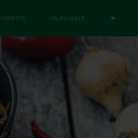
YHDISTYS
VILJELIJÖILLE