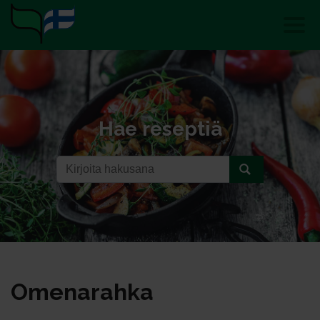
Hae reseptiä
Ome­na­rah­ka