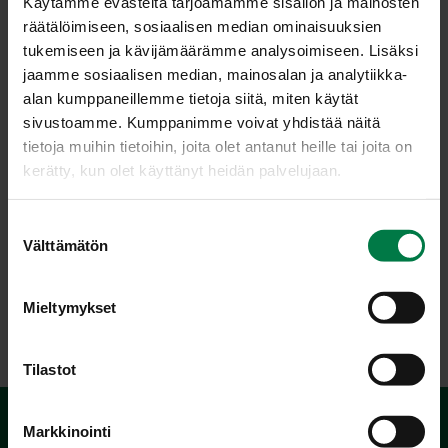
Käytämme evästeitä tarjoamamme sisällön ja mainosten
omenamehu. Kiehauta ja siirrä seos jäähtymään.
räätälöimiseen, sosiaalisen median ominaisuuksien
Kokoa jälkiruokamaljoihin ensin pohjalle keksin, kakun
tukemiseen ja kävijämäärämme analysoimiseen. Lisäksi
tai pullan palasia, sitten rahkaa ja päälle omenaseosta.
jaamme sosiaalisen median, mainosalan ja analytiikka-
Ripottele pinnalle mantelirouhetta ja koristele
alan kumppaneillemme tietoja siitä, miten käytät
annokset tuoreilla marjoilla tai omenalohkoilla.
sivustoamme. Kumppanimme voivat yhdistää näitä
Ohje: Kotimaiset kasvikset ry
tietoja muihin tietoihin, joita olet antanut heille tai joita on
kerätty, kun olet käyttänyt heidän palvelujaan.
S
Luokka:
Välttämätön
u
o
Hedelmät
,
Jälkiruoat, makeiset
,
Lakto-ovovegetaariset
s
ohjeet
,
Välipalat, pienet syötävät
Mieltymykset
t
u
m
Tilastot
u
k
Markkinointi
s