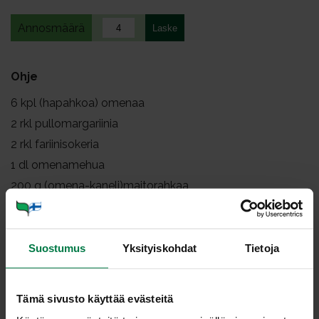
Annosmäärä
Ohje
6
kpl (hapahkoa) omenaa
2
rkl pullomargariinia
2
rkl fariinisokeria
1
dl omenamehua
200
g (omena-kaneli)maitorahkaa
kuivia keksin, kakun tai pullan paloja
Pinnalle: mantelirouhetta, viinimarjoja tai omena
Suostumus
Yksityiskohdat
Tietoja
Poista omenista siemenkodat ja lohko omenat.
Kuumenna margariini paistinpannulla ja lisää
Tämä sivusto käyttää evästeitä
omenalohkot sekä fariinisokeri. Kuumenna ja lisää