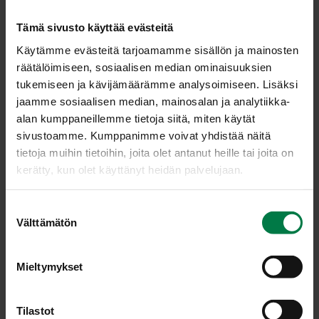
Sekoita liemeen kerma.
Peitä pyöreän vuoan pohja purjoviipaleilla ja lisää
Tämä sivusto käyttää evästeitä
päälle ruusukaali- ja tomaattiviipaleet.
Käytämme evästeitä tarjoamamme sisällön ja mainosten
Kaada vuokaan kasvis-kermaliemi ja ripottele pinnalle
räätälöimiseen, sosiaalisen median ominaisuuksien
seesaminsiemenet.
tukemiseen ja kävijämäärämme analysoimiseen. Lisäksi
Kypsennä mikroaaltouunissa jaksoittain, kunnes
jaamme sosiaalisen median, mainosalan ja analytiikka-
ruusukaali on juuri ja juuri kypsää, yhteensä noin 8
alan kumppaneillemme tietoja siitä, miten käytät
minuuttia.
sivustoamme. Kumppanimme voivat yhdistää näitä
tietoja muihin tietoihin, joita olet antanut heille tai joita on
Lisää lopuksi mausteeksi tuoretta, hienonnettua
kerätty, kun olet käyttänyt heidän palvelujaan.
persiljaa tai basilikanlehtiä.
Ohje: Kotimaiset Kasvikset ry
S
Välttämätön
u
o
s
Luokka:
Mieltymykset
t
Kaalit
,
Lakto-ovovegetaariset ohjeet
,
Lämpimät
u
lisäkeruoat
m
Tilastot