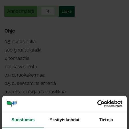
Annosmäärä
Ohje
0.5
purjosipulia
500
g ruusukaalia
4
tomaattia
1
dl kasvislientä
0.5
dl ruokakermaa
0.5
dl seesaminsiemeniä
tuoretta persiljaa tai basilikaa
Huuhtele ja viipaloi purjosipuli. Leikkaa huuhdotut
ruusukaalit ja tomaatit viipaleiksi.
Suostumus
Yksityiskohdat
Tietoja
Kiehauta kasvisliemi fondista tai kasvisliemikuutiosta.