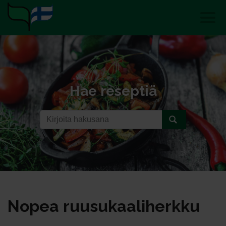
Hae reseptiä
No­pea ruu­su­kaa­li­herk­ku