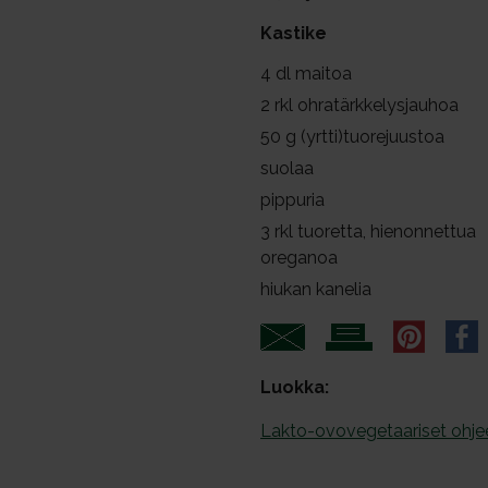
a
Kastike
l
i
4
dl maitoa
n
2
rkl ohratärkkelysjauhoa
t
50
g (yrtti)tuorejuustoa
a
suolaa
pippuria
3
rkl tuoretta, hienonnettua
oreganoa
hiukan kanelia
Luokka:
Lakto-ovovegetaariset ohje