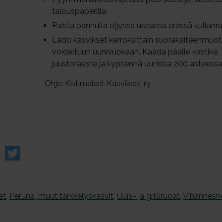
talouspaperilla.
Paista pannulla öljyssä useassa erässä kullanru
Lado kasvikset kerroksittain suorakaiteenmuoto
voideltuun uunivuokaan. Kaada päälle kastike. 
juustoraaste ja kypsennä uunissa 200 asteessa
Ohje: Kotimaiset Kasvikset ry
et
,
Peruna, muut tärkkelyskasvit
,
Uuni- ja grilliruoat
,
Vihannesh