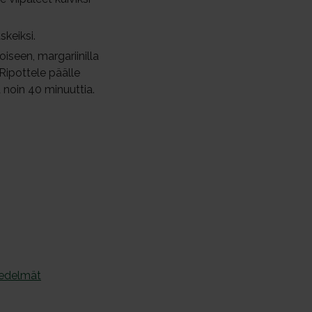
skeiksi.
iseen, margariinilla
Ripottele päälle
 noin 40 minuuttia.
edelmät