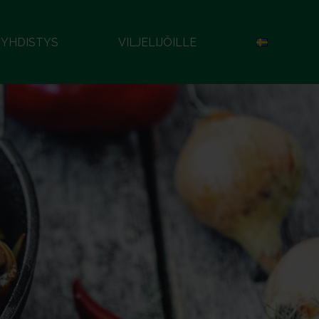
YHDISTYS
VILJELIJÖILLE