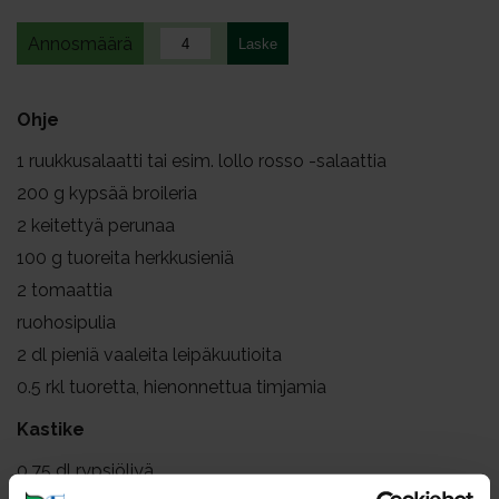
Annosmäärä
Ohje
1
ruukkusalaatti tai esim. lollo rosso -salaattia
200
g kypsää broileria
2
keitettyä perunaa
100
g tuoreita herkkusieniä
2
tomaattia
ruohosipulia
2
dl pieniä vaaleita leipäkuutioita
0.5
rkl tuoretta, hienonnettua timjamia
Kastike
0.75
dl rypsiöljyä