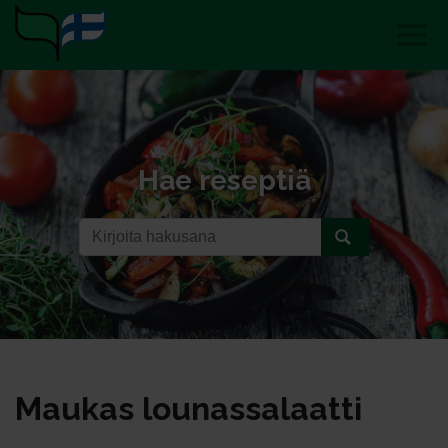
Hae reseptiä
Mau­kas lou­nas­sa­laat­ti