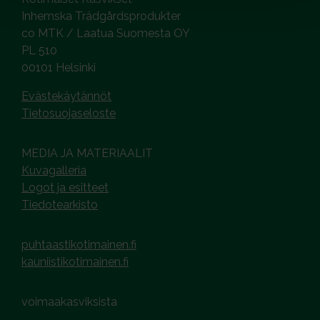
Inhemska Trädgårdsprodukter
co MTK / Laatua Suomesta OY
PL 510
00101 Helsinki
Evästekäytännöt
Tietosuojaseloste
MEDIA JA MATERIAALIT
Kuvagalleria
Logot ja esitteet
Tiedotearkisto
puhtaastikotimainen.fi
kauniistikotimainen.fi
voimaakasviksista