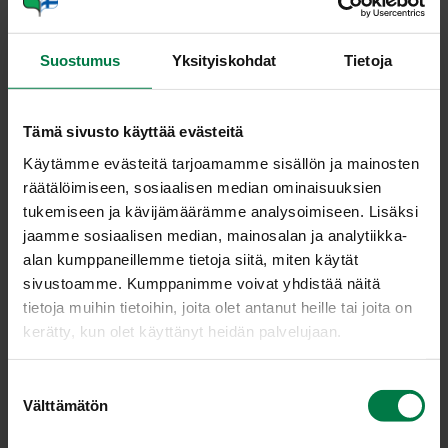
2
rkl viinietikkaa
1
tl sinappia
Suostumus
Yksityiskohdat
Tietoja
mustapippuria
Valitse laakea tarjoiluastia tai tee annokset suoraan
Tämä sivusto käyttää evästeitä
lautasille.
Käytämme evästeitä tarjoamamme sisällön ja mainosten
Levitä huuhdotut sekä valutetut, suupaloiksi revityt
räätälöimiseen, sosiaalisen median ominaisuuksien
salaatinlehdet astian reunoille ja pohjalle.
tukemiseen ja kävijämäärämme analysoimiseen. Lisäksi
Leikkaa kypsä broileri ja perunat kuutioiksi sekä
jaamme sosiaalisen median, mainosalan ja analytiikka-
herkkusienet ja retiisit viipaleiksi. Asettele ainekset
alan kumppaneillemme tietoja siitä, miten käytät
tarjoiluastiaan.
sivustoamme. Kumppanimme voivat yhdistää näitä
Paista pannulla tilkassa öljyä leipäkuutioita niin, että ne
tietoja muihin tietoihin, joita olet antanut heille tai joita on
saavat hieman väriä. Mausta yrttiseoksella ja anna
kerätty, kun olet käyttänyt heidän palvelujaan.
jäähtyä esimerkiksi lautasella.
Valmista kastike sekoittamalla öljyn joukkoon kaikki
S
aineet. Kaada kastike salaattiaineiden päälle ja ripota
Välttämätön
u
leipäkuutiot pinnalle.
o