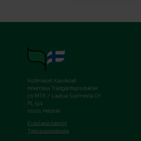
v
a
l
i
n
t
a
Kotimaiset Kasvikset
Inhemska Trädgårdsprodukter
co MTK / Laatua Suomesta OY
PL 510
00101 Helsinki
Evästekäytännöt
Tietosuojaseloste