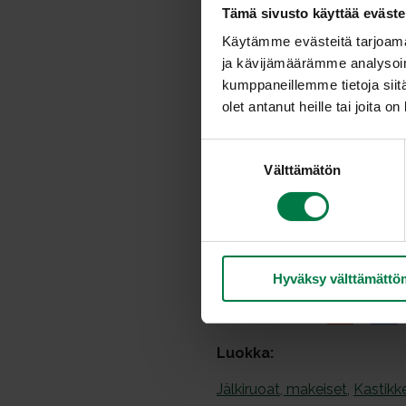
Tämä sivusto käyttää eväste
0.5
l mansikoita
Käytämme evästeitä tarjoama
1
dl vettä
ja kävijämäärämme analysoim
1
dl sokeria
kumppaneillemme tietoja siitä
olet antanut heille tai joita o
S
Välttämätön
u
o
s
t
u
Hyväksy välttämättö
m
u
k
s
Luokka:
e
n
Jälkiruoat, makeiset
,
Kastikke