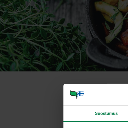
Mansikkakast
Annosmäärä
Suostumus
Ohje