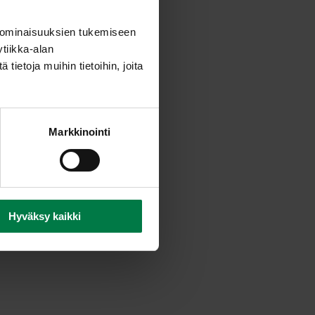
a ne sileäksi soseeksi eli
 ominaisuuksien tukemiseen
tiikka-alan
ietoja muihin tietoihin, joita
mansikoihin ja sekoita
uin mansikoista, esim.
Markkinointi
keeksi tai jäätelön
Hyväksy kaikki