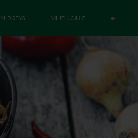
YHDISTYS
VILJELIJÖILLE