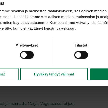
itä
Soseuta mansikat sauvasekoittimella tai paseera
puserra sihdin läpi.
mme sisällön ja mainosten räätälöimiseen, sosiaalisen median
Keitä vettä ja sokeria noin 15 minuuttia.
iseen. Lisäksi jaamme sosiaalisen median, mainosalan ja analy
, miten käytät sivustoamme. Kumppanimme voivat yhdistää näitä t
Yhdistä liemi soseutettuihin tai paseerattuihin 
n kerätty, kun olet käyttänyt heidän palvelujaan.
kastikkeeksi.
Vinkit:
Voit tehdä marjakastikkeen muistakin marjoista k
Mieltymykset
Tilastot
vadelmista.
Marjakastike sopii erinomaisesti juustokakun lisäk
kastikkeeksi.
Ohje: Kotimaiset Kasvikset ry
mät
Hyväksy tehdyt valinnat
et ja marinadit
,
Marjat
,
Vegetaariset ohjeet