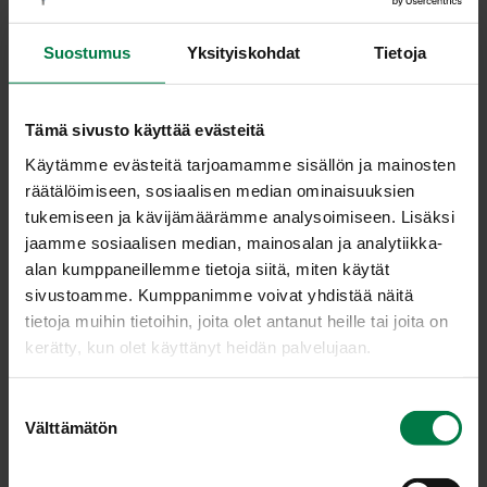
Soseuta mansikat sauvasekoittimella tai
monitoimikoneella.
Suostumus
Yksityiskohdat
Tietoja
Lisää joukkoon tuorejuusto, piimä ja sokeri. Mausta
seos vaniljasokerilla ja kardemummalla. Vatkaa hetki,
Tämä sivusto käyttää evästeitä
jotta kaikki aineet sekoittuvat hyvin.
Käytämme evästeitä tarjoamamme sisällön ja mainosten
Kaada seos kylmällä vedellä huuhdottuun jäädyke- tai
räätälöimiseen, sosiaalisen median ominaisuuksien
rengaskakkuvuokaan. Peitä pinta foliolla tai kelmulla.
tukemiseen ja kävijämäärämme analysoimiseen. Lisäksi
Anna jäätyä pakastimessa 6 – 7 tuntia. Voit tehdä
jaamme sosiaalisen median, mainosalan ja analytiikka-
jäädykkeen halutessasi pakastimeen jo hyvissä ajoin
alan kumppaneillemme tietoja siitä, miten käytät
ennen tarjoilua.
sivustoamme. Kumppanimme voivat yhdistää näitä
Kasta vuoka muutamaksi sekunniksi kuumaan veteen
tietoja muihin tietoihin, joita olet antanut heille tai joita on
ja kumoa tarjoiluastiaan. Silikonivuoasta jäädyke irtoaa
kerätty, kun olet käyttänyt heidän palvelujaan.
helposti.
Koristele tarjoiluvadin reunat mansikan- tai
S
sitruunamelissanlehdillä ja mansikoilla. Siivilöi päälle
Välttämätön
u
kevyesti tomusokeria.
o
Ohje: Kotimaiset Kasvikset ry
s