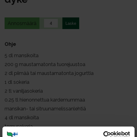
Annosmäärä
Ohje
5
dl mansikoita
200
g maustamatonta tuorejuustoa
2
dl piimää tai maustamatonta jogurttia
1
dl sokeria
2
tl vaniljasokeria
0.25
tl hienonnettua kardemummaa
mansikan- tai sitruunamelissanlehtiä
4
dl mansikoita
tomusokeria