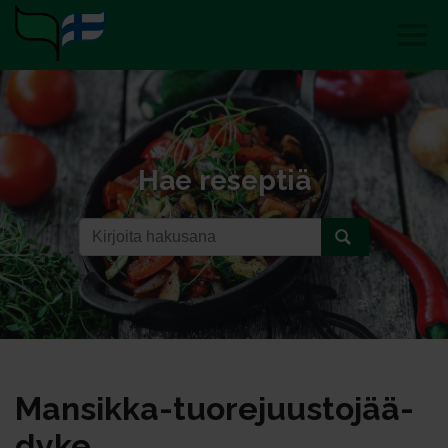
Hae reseptiä
Man­sik­ka-tuo­re­juus­to­jää­
dy­ke