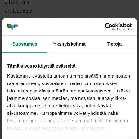
2
tl sokeria
0.5
tl suolaa
2
dl kevytkermaviiliä tai maustamatonta jogurttia
2
rkl (kevytmajoneesia)
Suostumus
Yksityiskohdat
Tietoja
Irrota salaatinlehdet. Levitä muutama lehti
tarjoiluvadin pohjalle niin, että ne jäävät näkyviin, kun
kokoat salaatin. Revi loput salaatinlehdet käsin
Tämä sivusto käyttää evästeitä
suupaloiksi. Ripottele osa salaatinlehtipaloista
Käytämme evästeitä tarjoamamme sisällön ja mainosten
tarjoiluvadille.
räätälöimiseen, sosiaalisen median ominaisuuksien
Poista mansikoista kannat ja leikkaa mansikat puoliksi
tukemiseen ja kävijämäärämme analysoimiseen. Lisäksi
tai neljään osaan. Jätä muutama kaunis marja
jaamme sosiaalisen median, mainosalan ja analytiikka-
kokonaisena salaatin koristeeksi.
alan kumppaneillemme tietoja siitä, miten käytät
Levitä puolet mansikoista salaatin päälle vadille.
sivustoamme. Kumppanimme voivat yhdistää näitä
Sulata ja valuta katkaravut hyvin ja levitä mansikoille.
tietoja muihin tietoihin, joita olet antanut heille tai joita on
Jätä muutama iso katkaravunpyrstö koristeeksi.
kerätty, kun olet käyttänyt heidän palvelujaan.
Lisää loput salaatin ainekset tarjoiluvadille.