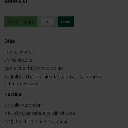
Annosmäärä
Ohje
1
salaatinkerä
1
l mansikoita
300
g kuorittuja katkarapuja
kourallinen basilikanlehtiä tai hiukan vähemmän
sitruunamelissaa
Kastike
1
sipulia varsineen
2
rkl sitruunamehua tai viinietikkaa
0.25
tl rouhittua mustapippuria