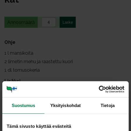
Annosmäärä
Ohje
1
l mansikoita
2
limetin mehu ja raastettu kuori
1
dl tomusokeria
Lisäksi
vaniljajäätelöä, -kastiketta tai -jogurttia
Suostumus
Yksityiskohdat
Tietoja
Pese limetit huolellisesti harjaten. Kuivaa hedelmät ja
raasta ainakin toisen hedelmän kuoresta hienoa
raastetta. Puserra hedelmistä mehu.
Tämä sivusto käyttää evästeitä
Siirrä peratut mansikat kulhoon. Lisää limettimehu,