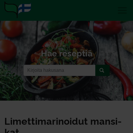
Hae reseptiä
Li­met­ti­ma­ri­noi­dut man­si­
kat