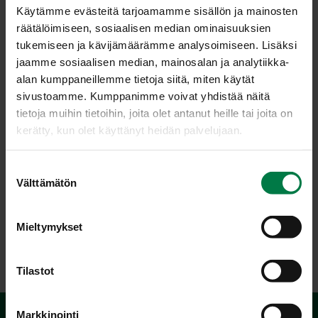
Käytämme evästeitä tarjoamamme sisällön ja mainosten
kuoriraaste ja tomusokeri. Sekoita.
räätälöimiseen, sosiaalisen median ominaisuuksien
Anna mansikoiden maustua jääkaapissa 1 – 2 tuntia
tukemiseen ja kävijämäärämme analysoimiseen. Lisäksi
ennen tarjoamista. Tarkista maku.
jaamme sosiaalisen median, mainosalan ja analytiikka-
Tarjoa vaniljakastikkeen, -jäätelön tai -jogurtin kanssa
alan kumppaneillemme tietoja siitä, miten käytät
jälkiruokana tai välipalana.
sivustoamme. Kumppanimme voivat yhdistää näitä
tietoja muihin tietoihin, joita olet antanut heille tai joita on
Ohje: Kotimaiset Kasvikset ry
kerätty, kun olet käyttänyt heidän palvelujaan.
S
Välttämätön
Luokka:
u
o
Hedelmät
,
Jälkiruoat, makeiset
,
Lakto-ovovegetaariset
s
Mieltymykset
ohjeet
,
Marjat
,
Välipalat, pienet syötävät
t
u
m
Tilastot
u
k
Markkinointi