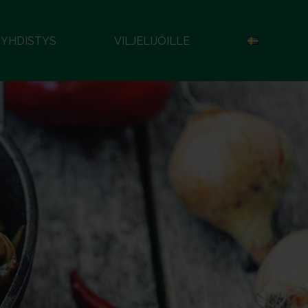
YHDISTYS
VILJELIJÖILLE