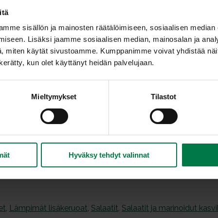
Viipaloi kuoritut sipulit. Kuumenna paistin- tai v
itä
öljyä. Lisää salaatin raaka-aineet, myös mau
mme sisällön ja mainosten räätälöimiseen, sosiaalisen median
minuutin ajaksi eli kunnes ne lämpiävät. Sekoita
iseen. Lisäksi jaamme sosiaalisen median, mainosalan ja analy
koko ajan.
, miten käytät sivustoamme. Kumppanimme voivat yhdistää näitä t
Siirrä lämmin salaatti tarjoiluvadille tai suoraan 
n kerätty, kun olet käyttänyt heidän palvelujaan.
Jos käytät muunlaista kuin öljymarinoitua fetaa, 
suolasta ja sokerista sekoitettua kastiketta.
Mieltymykset
Tilastot
Ohje: Kotimaiset Kasvikset ry
mät
Hyväksy tehdyt valinnat
et
,
Lämpimät lisäkeruoat
,
Salaatit
,
Salaatit ja marinoidut kasvi