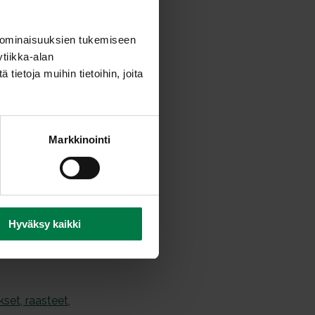
okkipannu ja lisää tilkka
steet pannulle muutaman
 ominaisuuksien tukemiseen
 kahdella lastalla nostellen
tiikka-alan
ietoja muihin tietoihin, joita
lautasille.
lisää salaattiin öljystä,
Markkinointi
Hyväksy kaikki
kset, raasteet
,