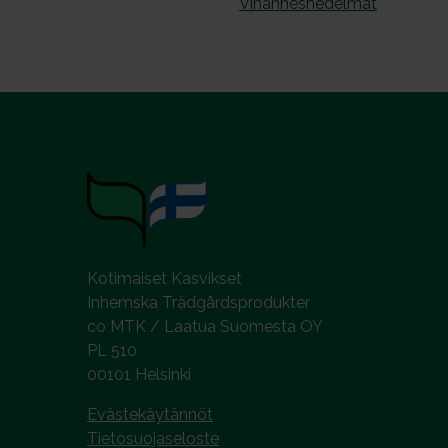
Vihanneshedelmät
v
a
l
i
n
t
a
Kotimaiset Kasvikset
Inhemska Trädgårdsprodukter
co MTK / Laatua Suomesta OY
PL 510
00101 Helsinki
Evästekäytännöt
Tietosuojaseloste