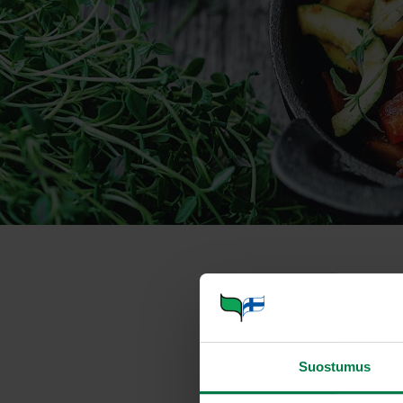
Lämmin fetas
Annosmäärä
Suostumus
Ohje