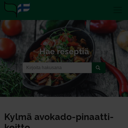
Hae reseptiä
Kyl­mä avo­ka­do-pi­naat­ti­
keit­to