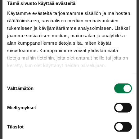
3
dl kasvislientä
Tämä sivusto käyttää evästeitä
1
dl kevytranskankermaa tai ruoanvalmistusjogurttia
Käytämme evästeitä tarjoamamme sisällön ja mainosten
1
avokado
räätälöimiseen, sosiaalisen median ominaisuuksien
2
tippaa tabascoa
tukemiseen ja kävijämäärämme analysoimiseen. Lisäksi
jaamme sosiaalisen median, mainosalan ja analytiikka-
2
rkl limetin mehua
alan kumppaneillemme tietoja siitä, miten käytät
tuoretta korianteria
sivustoamme. Kumppanimme voivat yhdistää näitä
tietoja muihin tietoihin, joita olet antanut heille tai joita on
Poista pinaatinlehdistä kova ruoti. Keitä pinaatinlehtiä
kerätty, kun olet käyttänyt heidän palvelujaan.
kevyesti suolatussa vedessä noin 5 minuuttia. Kaada
vesi pois, valuta lehdet kuiviksi ja anna jäähtyä. Purista
S
jäähtyneistä pinaatinlehdistä niihin vielä mahdollisesti
Välttämätön
u
jäänyt neste ja hienonna lehdet veitsellä.
o
Sulata margariini kattilassa. Lisää pinaatti, suola,
s
Mieltymykset
pippuri ja jauhettu muskottipähkinä.
t
Sekoita jauhot maitoon. Lisää jauho-maitoseos ja
u
kasvisliemi pinaatin joukkoon koko ajan sekoittaen.
m
Tilastot
Anna keiton kiehua kannen alla noin 10 minuuttia. Lisää
u