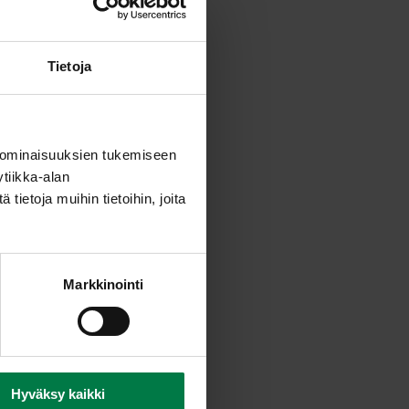
Tietoja
 ominaisuuksien tukemiseen
tiikka-alan
ietoja muihin tietoihin, joita
Markkinointi
oseuta sauvasekoittimella
Hyväksy kaikki
ia ja tarjoile korkeista