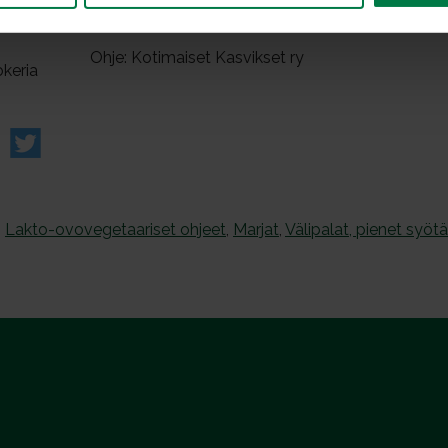
onta
laseista.
Ohje: Kotimaiset Kasvikset ry
okeria
,
Lakto-ovovegetaariset ohjeet
,
Marjat
,
Välipalat, pienet syöt