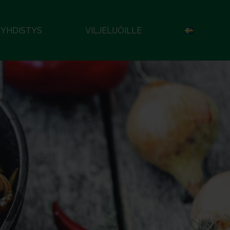
YHDISTYS
VILJELIJÖILLE