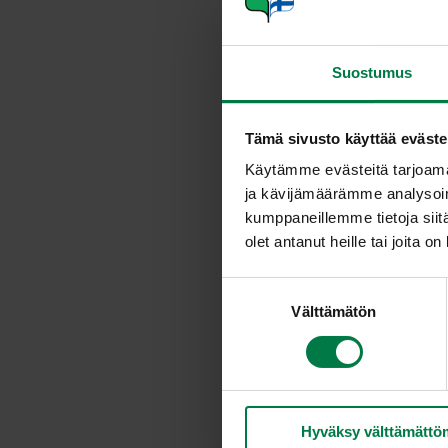
Suostumus
Tämä sivusto käyttää eväste
Käytämme evästeitä tarjoama
ja kävijämäärämme analysoim
kumppaneillemme tietoja siitä
olet antanut heille tai joita o
S
Annosmäärä
Välttämätön
u
o
s
Ohje
t
1
dl vadelmia
u
Hyväksy välttämättö
m
1
dl mustikoita