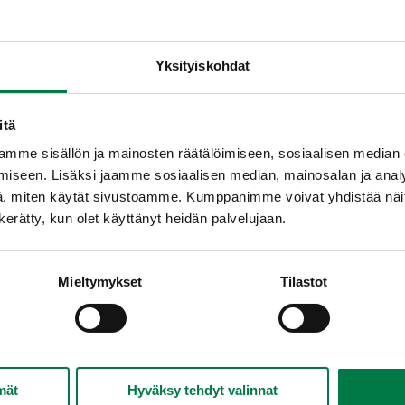
Yksityiskohdat
itä
mme sisällön ja mainosten räätälöimiseen, sosiaalisen median
iseen. Lisäksi jaamme sosiaalisen median, mainosalan ja analy
, miten käytät sivustoamme. Kumppanimme voivat yhdistää näitä t
n kerätty, kun olet käyttänyt heidän palvelujaan.
Mieltymykset
Tilastot
Mittaa kaikki ainekset korkeahkoon kannuun. S
tasaiseksi.
mät
Hyväksy tehdyt valinnat
Anna makujen tasaantua kylmässä 5 – 10 minuutt