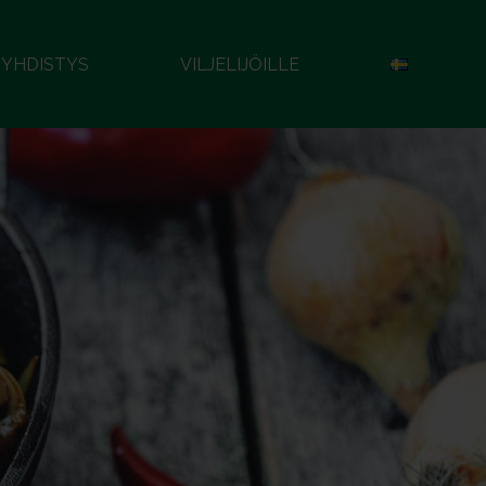
YHDISTYS
VILJELIJÖILLE