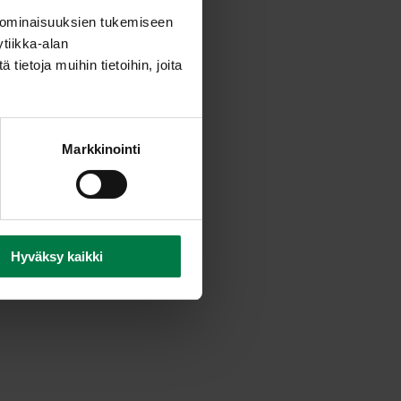
li kiehuvaan veteen ja
 ominaisuuksien tukemiseen
ä ja anna valua lävikössä.
tiikka-alan
ietoja muihin tietoihin, joita
tu. Anna liemen kiehahtaa.
un mintun kanssa
astiaan.
rä astia kylmään.
Markkinointi
sta tarjottavaksi.
Hyväksy kaikki