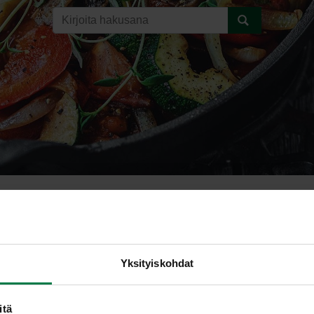
kaali
Yksityiskohdat
itä