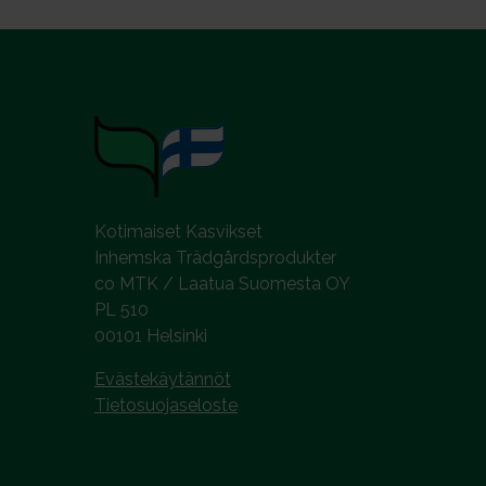
a
l
i
n
t
a
Kotimaiset Kasvikset
Inhemska Trädgårdsprodukter
co MTK / Laatua Suomesta OY
PL 510
00101 Helsinki
Evästekäytännöt
Tietosuojaseloste