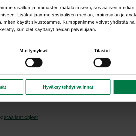
Irrottele kukkakaalista kukinnot. Lisää kukkakaa
mme sisällön ja mainosten räätälöimiseen, sosiaalisen median
keitä noin 2 minuuttia. Huuhtele kylmällä vedell
iseen. Lisäksi jaamme sosiaalisen median, mainosalan ja analy
, miten käytät sivustoamme. Kumppanimme voivat yhdistää näitä t
Mittaa kattilaan muut liemen aineet paitsi mint
n kerätty, kun olet käyttänyt heidän palvelujaan.
Lado kukkakaalin kukinnot kerroksittain silput
tarjoiluastiaan. Voit painella kukkakaalin tiiviisti 
Kaada päälle lämmin liemi ja anna jäähtyä. Siir
Mieltymykset
Tilastot
Kun kukkakaali on jääkaappikylmää, se on valmi
Ohje: Kotimaiset Kasvikset ry
minttua
mät
Hyväksy tehdyt valinnat
getaariset ohjeet