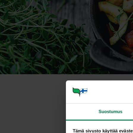
Kirpeä kukka
Suostumus
Annosmäärä
Tämä sivusto käyttää eväste
Ohje