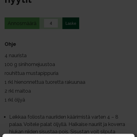
Annosmäärä
Ohje
4
naurista
100
g sinihomejuustoa
rouhittua mustapippuria
1
rkl hienonnettua tuoretta rakuunaa
2
rkl maitoa
1
rkl öljyä
Leikkaa foliosta nauriiden käärimistä varten 4 – 8
palaa. Voitele palat öljyllä. Halkaise nauriit ja koverra
hiukan niiden sisustaa pois. Sisustan voit silputa