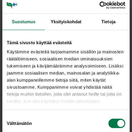
salaattiin tai herkutella sillä sellaisenaan.
Murusta sinihomejuusto haarukalla, mausta pippurilla
sekä rakuunalla ja notkista maidolla sopivan
Suostumus
Yksityiskohdat
Tietoja
pehmeäksi. Laita nokare juustoseosta jokaisen nauriin
koloon ja paina puolikkaat vastakkain.
Tarkista, ettei juustoseosta pursu nauriiden sisältä
Tämä sivusto käyttää evästeitä
tässä vaiheessa ulos. Kääräise nauriit folioihin ja sulje
Käytämme evästeitä tarjoamamme sisällön ja mainosten
tiiviisti. Laita nyytit grilliin mietoon lämpöön, esimerkiksi
räätälöimiseen, sosiaalisen median ominaisuuksien
reunoille tai uuniin 175 asteeseen noin tunniksi.
tukemiseen ja kävijämäärämme analysoimiseen. Lisäksi
Kypsymisaika riippuu nauriiden koosta ja
jaamme sosiaalisen median, mainosalan ja analytiikka-
kypsymislämmöstä. Voit tarkistaa pehmeyden
alan kumppaneillemme tietoja siitä, miten käytät
avaamalla yhden nyytin varovasti. Varo kuumaa
sivustoamme. Kumppanimme voivat yhdistää näitä
höyryä!
tietoja muihin tietoihin, joita olet antanut heille tai joita on
Tarjoa nauriit sellaisenaan salaatin, grillatun lihan tai
kerätty, kun olet käyttänyt heidän palvelujaan.
makkaran kanssa.
S
Vinkki:
Välttämätön
u
Voit kypsentää nauriit myös nuotion hiilloksessa, mutta
o