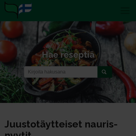
Hae reseptiä
Juus­to­täyt­tei­set nau­ris­
nyy­tit