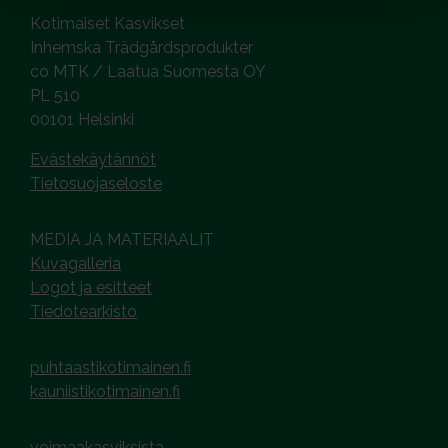
Kotimaiset Kasvikset
Inhemska Trädgårdsprodukter
co MTK / Laatua Suomesta OY
PL 510
00101 Helsinki
Evästekäytännöt
Tietosuojaseloste
MEDIA JA MATERIAALIT
Kuvagalleria
Logot ja esitteet
Tiedotearkisto
puhtaastikotimainen.fi
kauniistikotimainen.fi
voimaakasviksista