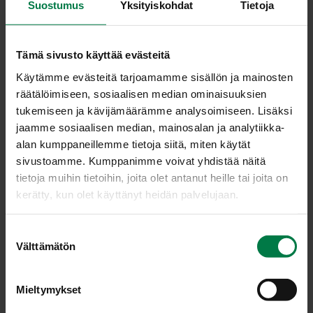
Suostumus
Yksityiskohdat
Tietoja
0.2
kg persilja, tuore
Kuutioi lanttu, porkkana ja palsternakka kuutioiksi
Tämä sivusto käyttää evästeitä
vihannesleikkurilla (suurin terä).
Käytämme evästeitä tarjoamamme sisällön ja mainosten
räätälöimiseen, sosiaalisen median ominaisuuksien
Laita pataan lanttu, porkkana ja palsternakka sekä
tukemiseen ja kävijämäärämme analysoimiseen. Lisäksi
tomaattimurska, kasvisliemijauhe, laakerinlehti,
jaamme sosiaalisen median, mainosalan ja analytiikka-
maustepippuri, rosmariini, siirappi ja vesi.
alan kumppaneillemme tietoja siitä, miten käytät
Keitä juureksia n. 15 minuuttia.
sivustoamme. Kumppanimme voivat yhdistää näitä
Paloittele ja lisää lehtiselleri. Jatka keittämistä 10
tietoja muihin tietoihin, joita olet antanut heille tai joita on
minuuttia.
kerätty, kun olet käyttänyt heidän palvelujaan.
Tarjolle vietäessä ripottele ratatouillen pinnalle
persiljasilppua.
S
Välttämätön
u
Käyttövinkki: Tarjoa keitetyn perunan tai riisin kanssa.
o
s
Mieltymykset
t