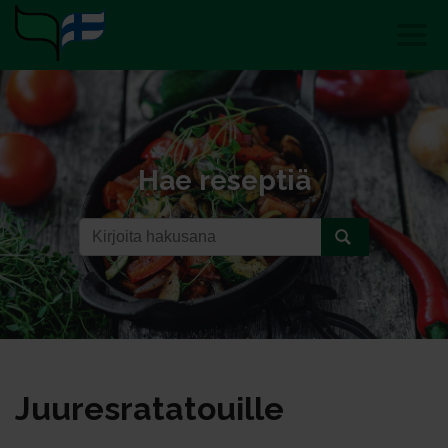
Hae reseptiä
Juu­res­ra­ta­touil­le