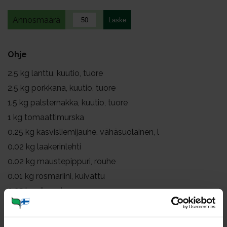
Annosmäärä
Ohje
2.5
kg lanttu, kuutio, tuore
2.5
kg porkkana, kuutio, tuore
1.5
kg palsternakka, kuutio, tuore
1
kg tomaattimurska
0.25
kg kasvisliemijauhe, vähäsuolainen, l
0.02
kg laakerinlehti
0.02
kg maustepippuri, rouhe
0.01
kg rosmariini, kuivattu
0.25
kg siirappi
2.3
kg vesi
0.8
kg lehtiselleri, tuore