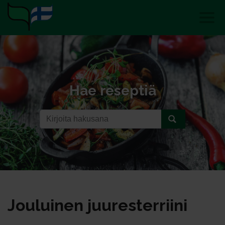
Hae reseptiä
Jou­lui­nen juu­res­ter­rii­ni