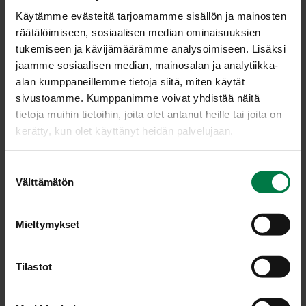
Käytämme evästeitä tarjoamamme sisällön ja mainosten
Kuori ja paloittele sellerit ja palsternakat. Keitä kypsiksi
räätälöimiseen, sosiaalisen median ominaisuuksien
kiehuvassa, suolalla maustetussa vedessä. Kaada
tukemiseen ja kävijämäärämme analysoimiseen. Lisäksi
keitinvesi pois ja anna juurespalojen kuivahtaa
jaamme sosiaalisen median, mainosalan ja analytiikka-
jälkilämmöllä.
alan kumppaneillemme tietoja siitä, miten käytät
Soseuta juurekset sauvasekoittimella. Mausta
sivustoamme. Kumppanimme voivat yhdistää näitä
sitruunalla, inkiväärillä, kanelilla ja suolalla.
tietoja muihin tietoihin, joita olet antanut heille tai joita on
Lisää munat hieman jäähtyneeseen juuresmassaan.
kerätty, kun olet käyttänyt heidän palvelujaan.
Kuori ja leikkaa porkkanat pieniksi kuutioiksi. Kypsennä
kuutiot lähes kypsiksi kiehuvassa vedessä tai
S
mikroaaltouunissa.
Välttämätön
u
Lisää jäähtyneet porkkanakuutiot, hienonnettu rakuuna
o
ja halutessasi rouhittua saksanpähkinää
s
Mieltymykset
juuresmassaan.
t
u
Vuoraa pitkulainen, tilavuudeltaan 1 litran vuoka
m
Tilastot
ruoanlaittopergamentilla tai -paperilla ja voitele pinta
u
öljyllä.
k
Kaada terriiniseos vuokaan ja tasoita pinta. Käännä