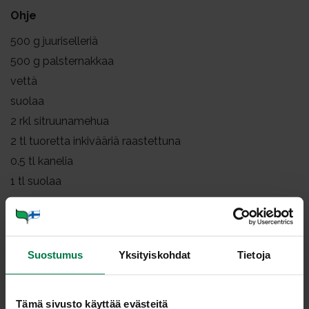
Ohje
500
g juuriselleriä
500
g palsternakkaa
vettä
suolaa
2
rkl sitruunamehua
2
tl tuoretta inkivääriä raastettuna
0.5
tl kanelia
1
tl suolaa
3
munaa
200
g porkkanaa
0.5
dl (tuoretta rakuunaa)
Suostumus
Yksityiskohdat
Tietoja
Lisäksi
pinnalle saksanpähkinöitä
Tämä sivusto käyttää evästeitä