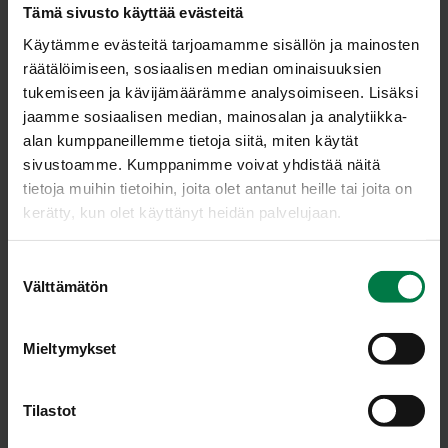
Tämä sivusto käyttää evästeitä
Leikkaa kastiketta varten purjo silpuksi. Sekoita
Käytämme evästeitä tarjoamamme sisällön ja mainosten
jouksevan hunajan joukkoon sitruunamehu,
räätälöimiseen, sosiaalisen median ominaisuuksien
sitruunapippuri ja timjami. Vatkaa joukkoon öljy ja lisää
tukemiseen ja kävijämäärämme analysoimiseen. Lisäksi
purjosilppu. Anna maustua hetki.
jaamme sosiaalisen median, mainosalan ja analytiikka-
Leikkaa kurkku ja fetajuusto kuutioiksi ja levitä ainekset
alan kumppaneillemme tietoja siitä, miten käytät
tarjoiluastiaan. Kaada päälle kastike ja tarjoa salaatti
sivustoamme. Kumppanimme voivat yhdistää näitä
välittömästi.
tietoja muihin tietoihin, joita olet antanut heille tai joita on
kerätty, kun olet käyttänyt heidän palvelujaan.
Ohje: Kotimaiset Kasvikset ry
S
Välttämätön
u
o
Luokka:
s
Mieltymykset
Lakto-ovovegetaariset ohjeet
,
Salaatit ja marinoidut
t
kasvikset, raasteet
,
Vihanneshedelmät
u
m
Tilastot
u