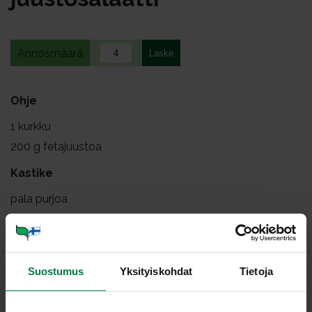
Annosmäärä
Ohje
1
kurkku
200
g fetajuustoa
Kastike
pala purjoa
2
rkl juoksevaa hunajaa
1
rkl sitruunamehua
0.5
tl sitruunapippuria
Suostumus
Yksityiskohdat
Tietoja
0.5
rkl tuoretta timjamisilppua
2
rkl öljyä