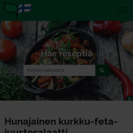
Hae reseptiä
Hu­na­jai­nen kurk­ku-fe­ta­
juus­to­sa­laat­ti