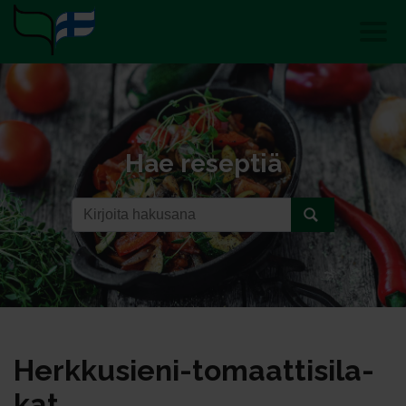
Hae reseptiä
Herk­ku­sie­ni-to­maat­ti­si­la­
kat