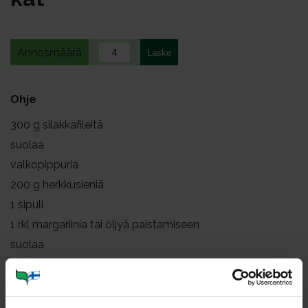
Annosmäärä
Ohje
300
g silakkafileitä
suolaa
valkopippuria
200
g herkkusieniä
1
sipuli
1
rkl margariinia tai öljyä paistamiseen
suolaa
mustapippuria
3
rkl öljyä
2
rkl tomaattisosetta