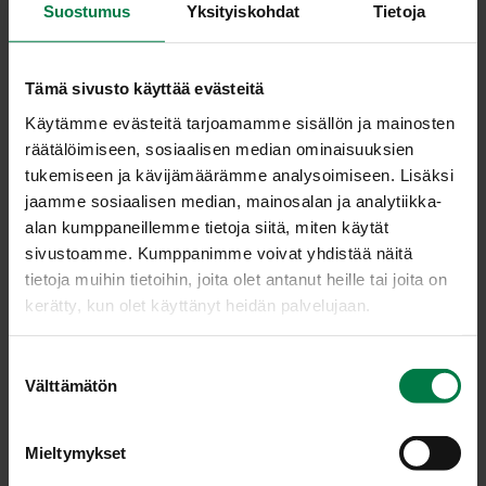
Suostumus
Yksityiskohdat
Tietoja
1
rkl väkiviinaetikkaa
ripaus sokeria
tuoretta tilliä
Tämä sivusto käyttää evästeitä
Käytämme evästeitä tarjoamamme sisällön ja mainosten
räätälöimiseen, sosiaalisen median ominaisuuksien
Mausta silakkafileet suolalla ja valkopippurilla. Taita
tukemiseen ja kävijämäärämme analysoimiseen. Lisäksi
fileet keskeltä kaksinkerroin ja lado uunivuokaan.
jaamme sosiaalisen median, mainosalan ja analytiikka-
Viipaloi herkkusienet ja sipuli. Paista pannulla kevyesti
alan kumppaneillemme tietoja siitä, miten käytät
ja mausta suolalla ja mustapippurilla.
sivustoamme. Kumppanimme voivat yhdistää näitä
Sekoita öljyn joukkoon tomaattisose, etikka ja sokeri.
tietoja muihin tietoihin, joita olet antanut heille tai joita on
Levitä silakkafileiden päälle sieni-sipuliseos ja lisää
kerätty, kun olet käyttänyt heidän palvelujaan.
öljy-tomaattikastike. Kypsennä 175-asteisessa uunissa
noin puoli tuntia.
S
Hienonna tilli ja ripota ruoan pinnalle tarjolle vietäessä.
Välttämätön
u
o
Ohje: Kotimaiset Kasvikset ry
s
Mieltymykset
t