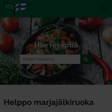
Hae reseptiä
Help­po mar­ja­jäl­ki­ruo­ka