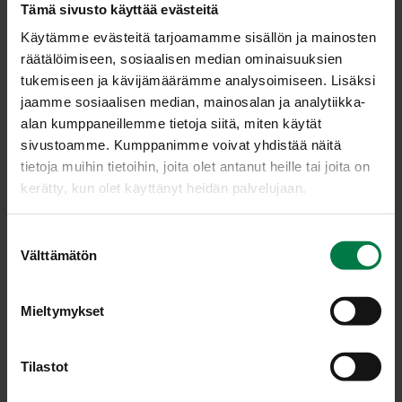
Tämä sivusto käyttää evästeitä
ja marjat pysyvät hyytelössä tuoreen raikkaina. Tarjoa
Käytämme evästeitä tarjoamamme sisällön ja mainosten
kylmänä.
räätälöimiseen, sosiaalisen median ominaisuuksien
Vinkki:
tukemiseen ja kävijämäärämme analysoimiseen. Lisäksi
Jälkiruoan voi tehdä talvella myös pakastemarjoista. Se
jaamme sosiaalisen median, mainosalan ja analytiikka-
on silloin heti valmista tarjottavaksi, koska kylmät marjat
alan kumppaneillemme tietoja siitä, miten käytät
jäähdyttävät ja hyydyttävät liemen välittömästi. Tarjoa
sivustoamme. Kumppanimme voivat yhdistää näitä
halutessasi jälkiruoan kanssa paksua vaniljakastiketta tai
tietoja muihin tietoihin, joita olet antanut heille tai joita on
pehmeää vaniljajäätelöä.
kerätty, kun olet käyttänyt heidän palvelujaan.
Ohje: Kotimaiset Kasvikset ry
S
Välttämätön
u
o
s
Luokka:
Mieltymykset
t
Jälkiruoat, makeiset
,
Marjat
,
Vegetaariset ohjeet
u
m
Tilastot
u