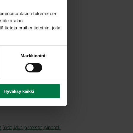
perunoiden päälle. Sekoita
 ominaisuuksien tukemiseen
tiikka-alan
ietoja muihin tietoihin, joita
Markkinointi
Hyväksy kaikki
t
,
Yrtit, idut ja versot, pinaatti