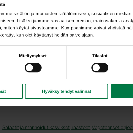
itä
Leikkaa perunat viipaleiksi.
Sekoita kastikkeen aineet keskenään ja kaada 
mme sisällön ja mainosten räätälöimiseen, sosiaalisen median
varovasti.
iseen. Lisäksi jaamme sosiaalisen median, mainosalan ja analy
, miten käytät sivustoamme. Kumppanimme voivat yhdistää näitä t
Tarjoa esimerkiksi savustetun kalan kanssa.
n kerätty, kun olet käyttänyt heidän palvelujaan.
Ohje: Kotimaiset Kasvikset ry
Mieltymykset
Tilastot
mät
Hyväksy tehdyt valinnat
t
,
Salaatit ja marinoidut kasvikset, raasteet
,
Vegetaariset ohjee