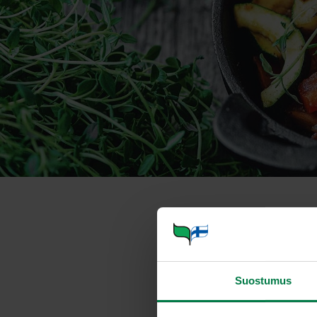
Hellepäivän 
Annosmäärä
Suostumus
Ohje