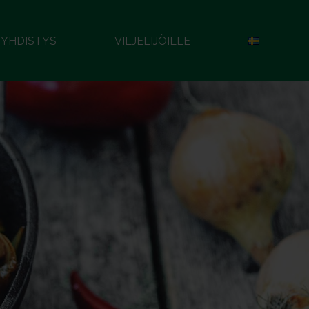
YHDISTYS
VILJELIJÖILLE