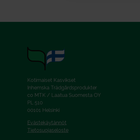
v
a
l
i
n
t
a
Kotimaiset Kasvikset
Inhemska Trädgårdsprodukter
co MTK / Laatua Suomesta OY
PL 510
00101 Helsinki
Evästekäytännöt
Tietosuojaseloste