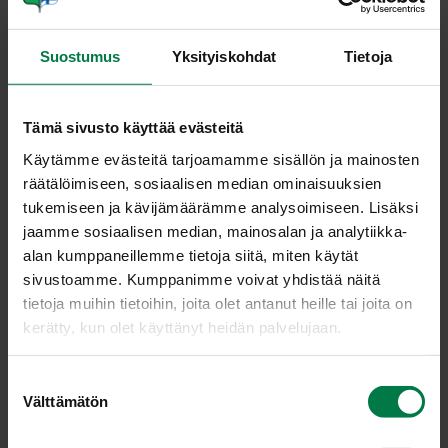
keskusta. Kuori ananaksen puolikas ja leikkaa
hedelmäliha pieniksi paloiksi.
Suostumus
Yksityiskohdat
Tietoja
Ota mango käteen vaakatasossa. Leikkaa mango
pitkittäin kolmeen osaan kiven molemmin puolin.
Keskimmäiseen osaan jää mangon keskellä oleva kivi.
Tämä sivusto käyttää evästeitä
Leikkaa reunimmaiset puolikaat irti kivestä. Kuori
Käytämme evästeitä tarjoamamme sisällön ja mainosten
keskimmäinen osa ja leikkaa hedelmänliha paloina irti
räätälöimiseen, sosiaalisen median ominaisuuksien
kivestä. Viillä puolikkaisiin ruudukko ja käännä kuori
tukemiseen ja kävijämäärämme analysoimiseen. Lisäksi
kuperaksi. Irrota kuutiot kuoresta veitsellä.
jaamme sosiaalisen median, mainosalan ja analytiikka-
Halkaise ananaskirsikat ja mansikat. Kuori ja viipaloi
alan kumppaneillemme tietoja siitä, miten käytät
kiivit ja banaani.
sivustoamme. Kumppanimme voivat yhdistää näitä
Kuumenna vokkipannu, sulata margariini ja lisää
tietoja muihin tietoihin, joita olet antanut heille tai joita on
pilkotut hedelmät. Sekoita hedelmiä varovasti hetken
kerätty, kun olet käyttänyt heidän palvelujaan.
kuumalla pannulla. Lisää hunaja ja kuumenna vielä
hetki.
S
Koristele kookoshiutaleilla ja tarjoile ohukaisten tai
Välttämätön
u
jäätelön kera.
o