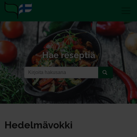
Hae reseptiä
He­del­mä­vok­ki