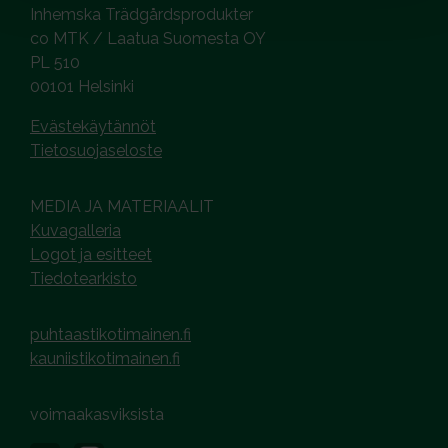
Inhemska Trädgårdsprodukter
co MTK / Laatua Suomesta OY
PL 510
00101 Helsinki
Evästekäytännöt
Tietosuojaseloste
MEDIA JA MATERIAALIT
Kuvagalleria
Logot ja esitteet
Tiedotearkisto
puhtaastikotimainen.fi
kauniistikotimainen.fi
voimaakasviksista