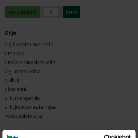
Annosmäärä
Ohje
0.5
tuoretta ananasta
1
mango
1
rasia ananaskirsikoita
0.5
l mansikoita
2
kiiviä
1
banaani
2
rkl margariinia
2
rkl juoksevaa hunajaa
kookoshiutaleita
Poista pitkittäin puolitetusta ananaksesta puumainen