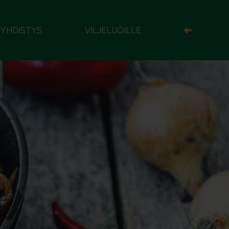
YHDISTYS
VILJELIJÖILLE