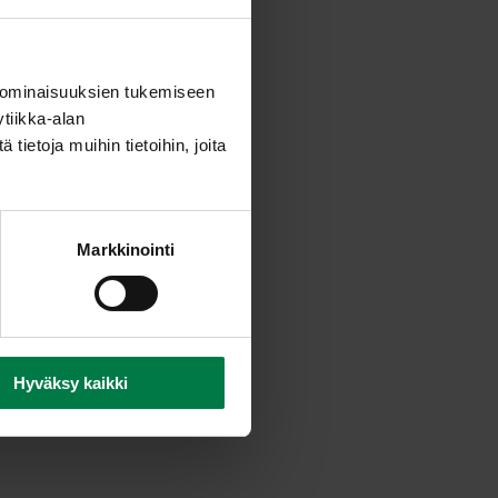
 ja sulata siihen hunaja.
on lopuksi öljy. Anna jäähtyä.
ele appelsiiniviipaleet
 ominaisuuksien tukemiseen
tiikka-alan
set huiskut koristeluun.
ietoja muihin tietoihin, joita
 appelsiiniviipaleiden päälle.
ä salaatin päälle oliivien
Markkinointi
fenkolitupsuilla.
Hyväksy kaikki