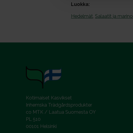
Luokka:
n
v
Hedelmät
,
Salaatit ja marino
a
l
i
n
t
a
Kotimaiset Kasvikset
Inhemska Trädgårdsprodukter
co MTK / Laatua Suomesta OY
PL 510
00101 Helsinki