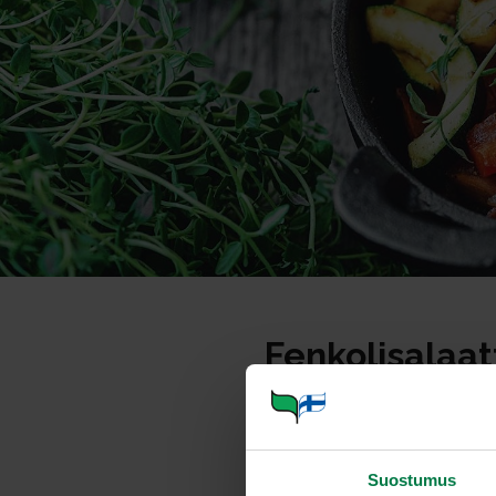
Fenkolisalaat
Annosmäärä
Suostumus
Ohje