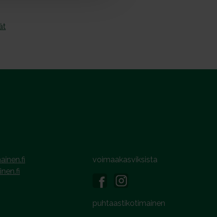
ät
ainen.fi
voimaakasviksista
inen.fi
puhtaastikotimainen