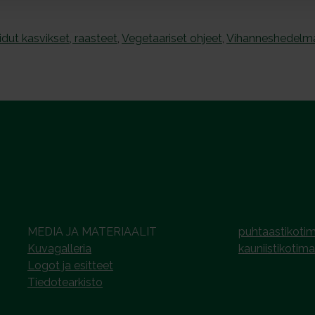
idut kasvikset, raasteet
,
Vegetaariset ohjeet
,
Vihanneshedelm
MEDIA JA MATERIAALIT
puhtaastikotim
Kuvagalleria
kauniistikotima
Logot ja esitteet
Tiedotearkisto