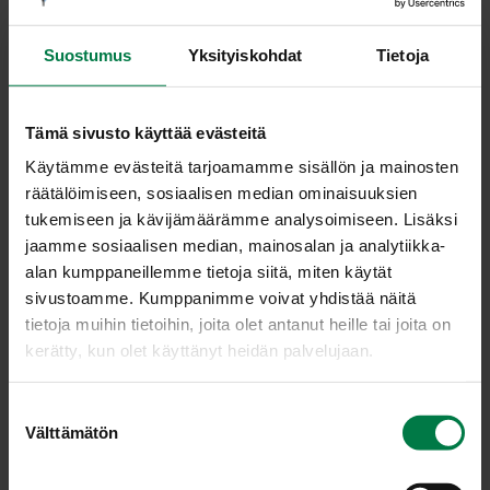
0.005
kg basilika, kuivattu
0.003
kg cayennepippuri
Suostumus
Yksityiskohdat
Tietoja
Lohko punasipulit ja viipaloi valkosipulin kynnet. Levitä
Tämä sivusto käyttää evästeitä
pellille leivinpaperin päälle 1/1-30 GN-vuokiin ensin
perunalohkot ja päällimmäiseksi sipulilohkot sekä
Käytämme evästeitä tarjoamamme sisällön ja mainosten
valkosipuliviipaleet.
räätälöimiseen, sosiaalisen median ominaisuuksien
tukemiseen ja kävijämäärämme analysoimiseen. Lisäksi
Mittaa mausteet tyhjään maustepurkkiin ja ravistele
jaamme sosiaalisen median, mainosalan ja analytiikka-
mausteet sekaisin.
alan kumppaneillemme tietoja siitä, miten käytät
Ripottele mausteseos peruna-sipulilohkojen päälle.
sivustoamme. Kumppanimme voivat yhdistää näitä
Paista kiertoilmauunissa 180 asteessa 20 minuuttia.
tietoja muihin tietoihin, joita olet antanut heille tai joita on
kerätty, kun olet käyttänyt heidän palvelujaan.
Vuokajako 1/1-30 GN:
1,800 kg = 3 l perunaa
0,300 kg = 0,5 l sipulia
S
Välttämätön
0,100 kg = 2 dl valkosipulia
u
0,020 kg = 0,33 dl mausteseosta
o
s