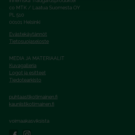
Inhemska Trädgårdsprodukter
co MTK / Laatua Suomesta OY
PL 510
00101 Helsinki
Evästekäytännöt
Tietosuojaseloste
MEDIA JA MATERIAALIT
Kuvagalleria
Logot ja esitteet
Tiedotearkisto
puhtaastikotimainen.fi
kauniistikotimainen.fi
voimaakasviksista