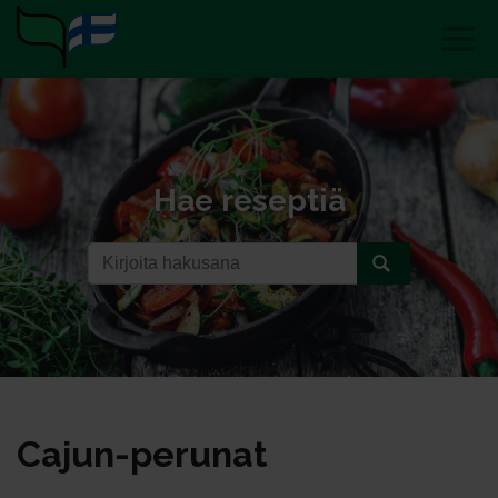
Hae reseptiä
Ca­jun-pe­ru­nat