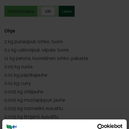
Annosmäärä
Ohje
2
kg punasipuli, lohko, tuore
0.1
kg valkosipuli, viipale, tuore
11
kg peruna, kuorellinen, lohko, pakaste
0.05
kg suola
0.01
kg paprikajauhe
0.01
kg curry
0.005
kg chilijauhe
0.005
kg mustapippuri, jauhe
0.005
kg rosmariini, kuivattu
0.005
kg timjami, kuivattu
0.005
kg oregano, kuivattu