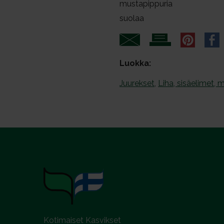
mustapippuria
a
suolaa
Luokka:
Juurekset
,
Liha, sisäelimet, 
Kotimaiset Kasvikset