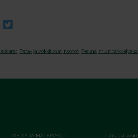
makkarat
,
Pata- ja vokkiruoat, risotot
,
Peruna, muut tärkkelyska
MEDIA JA MATERIAALIT
puhtaastikotim