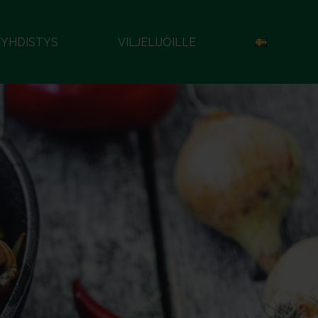
YHDISTYS
VILJELIJÖILLE