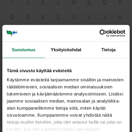
I
J
K
L
M
N
O
P
Q
R
S
T
U
V
Y
Ä
Ö
Suostumus
Yksityiskohdat
Tietoja
He­mi­rau­ta
Tämä sivusto käyttää evästeitä
Käytämme evästeitä tarjoamamme sisällön ja mainosten
on hemoglobiinissa ja myoglobiinissa eli eläinkunnan
räätälöimiseen, sosiaalisen median ominaisuuksien
tuotteissa oleva rauta, joka on elimistön kannalta
tukemiseen ja kävijämäärämme analysoimiseen. Lisäksi
helpommin imeytyvässä muodossa kuin kasvikunnan
jaamme sosiaalisen median, mainosalan ja analytiikka-
nonhemirauta.
alan kumppaneillemme tietoja siitä, miten käytät
Katso
hemoglobiini
ja
nonhemirauta
.
sivustoamme. Kumppanimme voivat yhdistää näitä
tietoja muihin tietoihin, joita olet antanut heille tai joita on
kerätty, kun olet käyttänyt heidän palvelujaan.