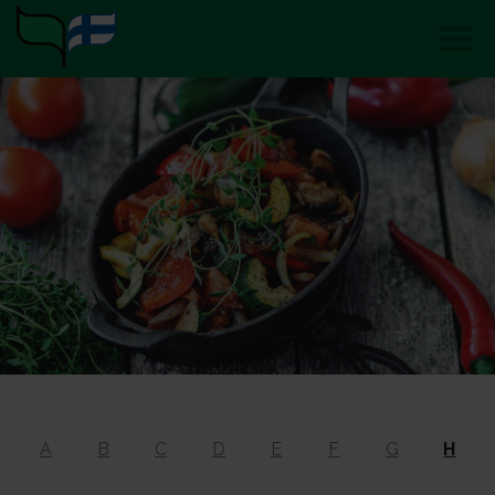
A
B
C
D
E
F
G
H