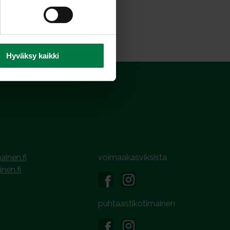
Hyväksy kaikki
ainen.fi
voimaakasviksista
inen.fi
puhtaastikotimainen