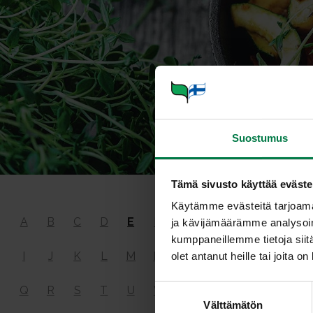
Suostumus
Tämä sivusto käyttää eväste
Käytämme evästeitä tarjoama
Energ
A
B
C
D
E
F
G
H
ja kävijämäärämme analysoim
kumppaneillemme tietoja siitä
I
J
K
L
M
N
O
P
olet antanut heille tai joita o
tuottavat ene
S
Q
R
S
T
U
V
Y
Ä
kasvamiseen
Välttämätön
u