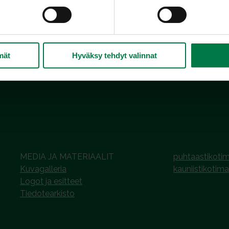
avintoaineet
.
mät
Hyväksy tehdyt valinnat
MEDIA JA MATERIAALIT
puhtaastikotim
Kuvagalleria
kauniistikotima
Logot ja esitteet
Tiedotearkisto