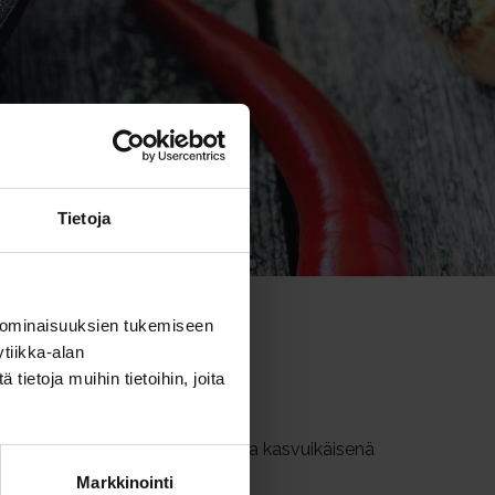
Tietoja
 ominaisuuksien tukemiseen
tiikka-alan
ietoja muihin tietoihin, joita
kkumiseen ja muuhun toimintaan ja kasvuikäisenä
Markkinointi