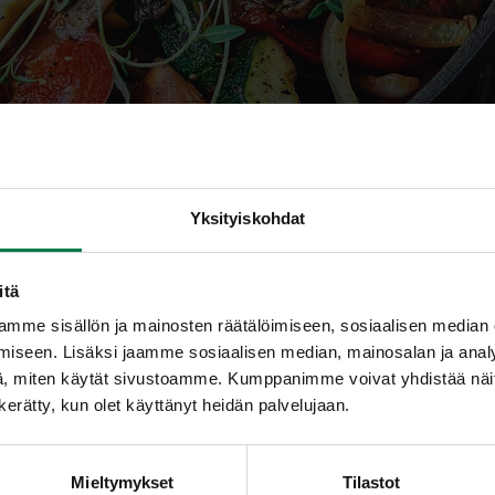
Yksityiskohdat
itä
mme sisällön ja mainosten räätälöimiseen, sosiaalisen median
iaravintoaineet
iseen. Lisäksi jaamme sosiaalisen median, mainosalan ja analy
, miten käytät sivustoamme. Kumppanimme voivat yhdistää näitä t
n kerätty, kun olet käyttänyt heidän palvelujaan.
rgiaa, jota tarvitaan peruselintoimintojen ylläpitämiseen, lii
.
Mieltymykset
Tilastot