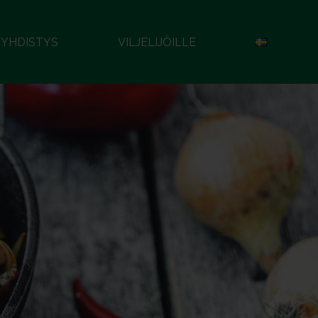
YHDISTYS
VILJELIJÖILLE